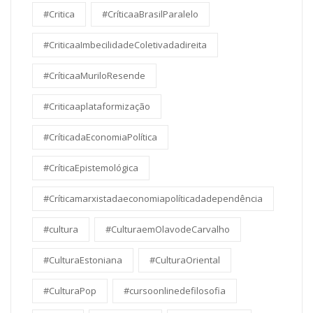
#Critica
#CríticaaBrasilParalelo
#CriticaaImbecilidadeColetivadadireita
#CríticaaMuriloResende
#Criticaaplataformização
#CríticadaEconomiaPolítica
#CríticaEpistemológica
#Críticamarxistadaeconomiapolíticadadependência
#cultura
#CulturaemOlavodeCarvalho
#CulturaEstoniana
#CulturaOriental
#CulturaPop
#cursoonlinedefilosofia