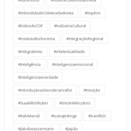
#Iluminismo
#ImbecilColetivodaDireita
#ImbecilidadeColetivadadireita
#Império
#ÍndicedoCOF
#IndústriaCultural
#InstitutoBorborema
#IntegraçãoRegional
#integralismo
#intelectualidade
#Inteligência
#Inteligenciaemocional
#inteligenciaeverdade
#introduçãoaolavodecarvalho
#Intuição
#IsaakIllichRubin
#IstvánMészáros
#ItaloMarsili
#IvanaJinkings
#IvanIllich
#Jakobwassermann
#Japão