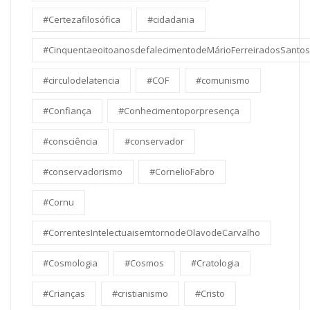
#Certezafilosófica
#cidadania
#CinquentaeoitoanosdefalecimentodeMárioFerreiradosSantos
#circulodelatencia
#COF
#comunismo
#Confiança
#Conhecimentoporpresença
#consciência
#conservador
#conservadorismo
#CornelioFabro
#Cornu
#CorrentesIntelectuaisemtornodeOlavodeCarvalho
#Cosmologia
#Cosmos
#Cratologia
#Crianças
#cristianismo
#Cristo