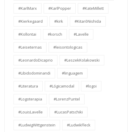
#KarlMarx
#KarlPopper
#KateMillett
#Kierkegaard
#kirk
#KitarōNishida
#Kollontai
#korsch
#Lavelle
#Leiseternas
#leisontologicas
#LeonardoDicaprio
#LeszekKolakowski
#Libidodominandi
#linguagem
#Literatura
#Lógicamodal
#logoi
#Logoterapia
#LorenzPuntel
#LouisLavelle
#LucasPatschiki
#LudwigWittgenstein
#LudwikFleck