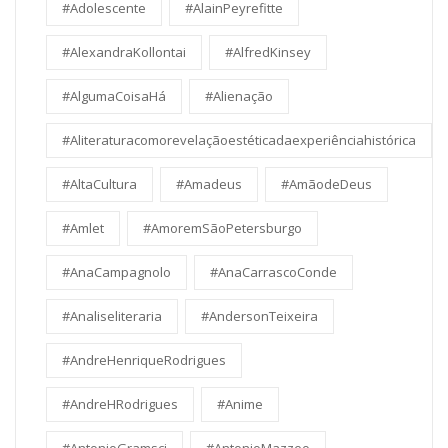
#Adolescente
#AlainPeyrefitte
#AlexandraKollontai
#AlfredKinsey
#AlgumaCoisaHá
#Alienação
#Aliteraturacomorevelaçãoestéticadaexperiênciahistórica
#AltaCultura
#Amadeus
#AmãodeDeus
#Amlet
#AmoremSãoPetersburgo
#AnaCampagnolo
#AnaCarrascoConde
#Analiseliteraria
#AndersonTeixeira
#AndreHenriqueRodrigues
#AndreHRodrigues
#Anime