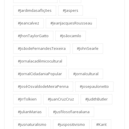
#Jardimdasaflições
#Jaspers
#Jeancalvez
#JeanJacquesRousseau
#JhonTaylorGatto
#Joãocamilo
#JoãodeFernandesTeixeira
#JohnSearle
#Jornalacadêmicocultural
#JornalCidadaniaPopular
#jornalcultural
#JoséOsvaldodeMeiraPenna
#josepaulonetto
#JrrTolkien
#JuanCruzCruz
#JudithButler
#JulianMarias
#Jusfilosofiarealiana
#jusnaturalismo
#juspositivismo
#Kant