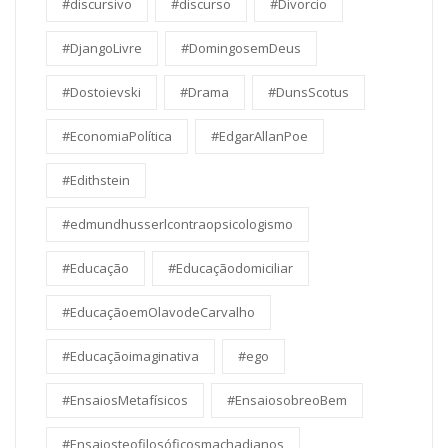
#discursivo
#discurso
#Divorcio
#DjangoLivre
#DomingosemDeus
#Dostoievski
#Drama
#DunsScotus
#EconomiaPolítica
#EdgarAllanPoe
#Edithstein
#edmundhusserlcontraopsicologismo
#Educação
#Educaçãodomiciliar
#EducaçãoemOlavodeCarvalho
#Educaçãoimaginativa
#ego
#EnsaiosMetafísicos
#EnsaiosobreoBem
#Ensaiosteofilosóficosmachadianos