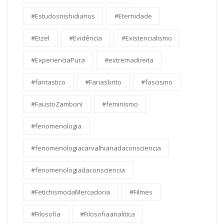
#Estudosnishidianos
#Eternidade
#Etzel
#Evidência
#Existencialismo
#ExperienciaPura
#extremadireita
#fantastico
#Fariasbrito
#fascismo
#FaustoZamboni
#feminismo
#fenomenologia
#fenomenologiacarvalhianadaconsciencia
#fenomenologiadaconsciencia
#FetichismodaMercadoria
#Filmes
#Filosofia
#Filosofiaanalitica