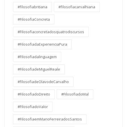
#filosofiabritiana
#filosofiacarvalhiana
#FilosofiaConcreta
#Filosofiaconcretadosquatrodiscursos
#FilosofiadaExperienciaPura
#Filosofiadalinguagem
#FilosofiadeMiguelReale
#filosofiadeOlavodeCarvalho
#FilosofiadoDireito
#FilosofiadoMal
#FilosofiadoValor
#FilosofiaemMarioFerreiradosSantos