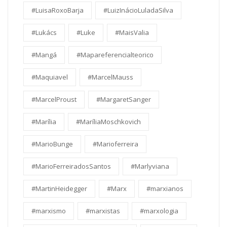
#LuisaRoxoBarja
#LuizInácioLuladaSilva
#Lukács
#Luke
#MaisValia
#Mangá
#Mapareferencialteorico
#Maquiavel
#MarcelMauss
#MarcelProust
#MargaretSanger
#Marília
#MaríliaMoschkovich
#MarioBunge
#Marioferreira
#MarioFerreiradosSantos
#Marlyviana
#MartinHeidegger
#Marx
#marxianos
#marxismo
#marxistas
#marxologia