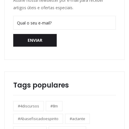
Assine nossa newsletter por e-mail para receber
artigos úteis e ofertas especiais.
ENVIAR
Tags populares
#4discursos
#8m
#Abasefisicadoespirito
#actante