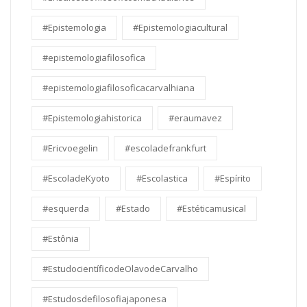
#Epistemologia
#Epistemologiacultural
#epistemologiafilosofica
#epistemologiafilosoficacarvalhiana
#Epistemologiahistorica
#eraumavez
#Ericvoegelin
#escoladefrankfurt
#EscoladeKyoto
#Escolastica
#Espírito
#esquerda
#Estado
#Estéticamusical
#Estônia
#EstudocientíficodeOlavodeCarvalho
#Estudosdefilosofiajaponesa