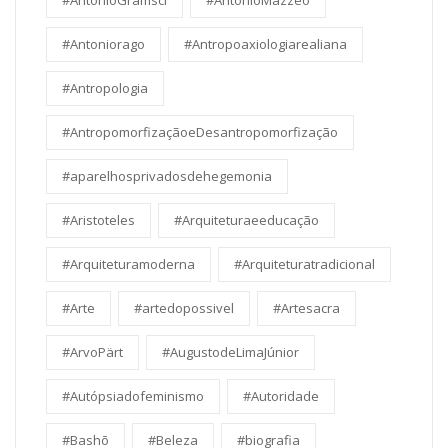
#AntonioGramsci
#AntonioMazzeo
#Antoniorago
#Antropoaxiologiarealiana
#Antropologia
#AntropomorfizaçãoeDesantropomorfização
#aparelhosprivadosdehegemonia
#Aristoteles
#Arquiteturaeeducação
#Arquiteturamoderna
#Arquiteturatradicional
#Arte
#artedopossivel
#Artesacra
#ArvoPärt
#AugustodeLimaJúnior
#Autópsiadofeminismo
#Autoridade
#Bashō
#Beleza
#biografia