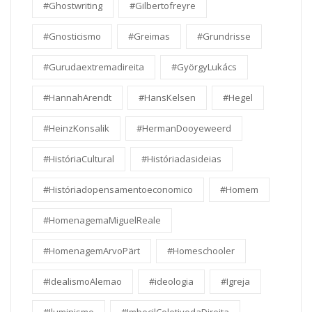
#Ghostwriting
#Gilbertofreyre
#Gnosticismo
#Greimas
#Grundrisse
#Gurudaextremadireita
#GyörgyLukács
#HannahArendt
#HansKelsen
#Hegel
#HeinzKonsalik
#HermanDooyeweerd
#HistóriaCultural
#Históriadasideias
#Históriadopensamentoeconomico
#Homem
#HomenagemaMiguelReale
#HomenagemArvoPärt
#Homeschooler
#IdealismoAlemao
#ideologia
#Igreja