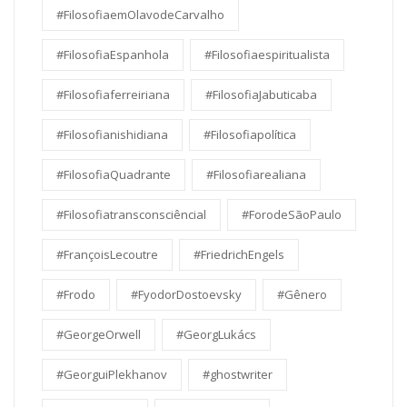
#FilosofiaemOlavodeCarvalho
#FilosofiaEspanhola
#Filosofiaespiritualista
#Filosofiaferreiriana
#FilosofiaJabuticaba
#Filosofianishidiana
#Filosofiapolítica
#FilosofiaQuadrante
#Filosofiarealiana
#Filosofiatransconsciêncial
#ForodeSãoPaulo
#FrançoisLecoutre
#FriedrichEngels
#Frodo
#FyodorDostoevsky
#Gênero
#GeorgeOrwell
#GeorgLukács
#GeorguiPlekhanov
#ghostwriter