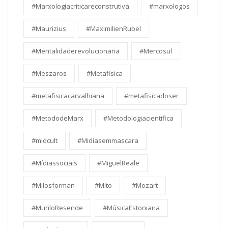
#Marxologiacriticareconstrutiva
#marxologos
#Maurizius
#MaximilienRubel
#Mentalidaderevolucionaria
#Mercosul
#Meszaros
#Metafisica
#metafisicacarvalhiana
#metafisicadoser
#MetododeMarx
#Metodologiacientifica
#midcult
#Midiasemmascara
#Mídiassociais
#MiguelReale
#Milosforman
#Mito
#Mozart
#MuriloResende
#MúsicaEstoniana