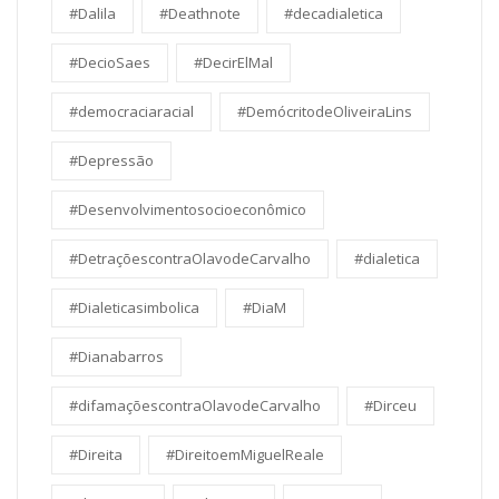
#Dalila
#Deathnote
#decadialetica
#DecioSaes
#DecirElMal
#democraciaracial
#DemócritodeOliveiraLins
#Depressão
#Desenvolvimentosocioeconômico
#DetraçõescontraOlavodeCarvalho
#dialetica
#Dialeticasimbolica
#DiaM
#Dianabarros
#difamaçõescontraOlavodeCarvalho
#Dirceu
#Direita
#DireitoemMiguelReale