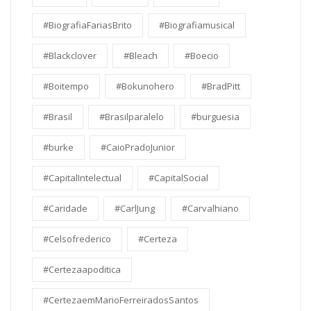
#BiografiaFariasBrito
#Biografiamusical
#Blackclover
#Bleach
#Boecio
#Boitempo
#Bokunohero
#BradPitt
#Brasil
#Brasilparalelo
#burguesia
#burke
#CaioPradoJunior
#CapitalIntelectual
#CapitalSocial
#Caridade
#CarlJung
#Carvalhiano
#Celsofrederico
#Certeza
#Certezaapoditica
#CertezaemMarioFerreiradosSantos