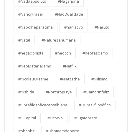
#Nadaabsoluto
#Nāgārjuna
#NancyFraser
#NãoDualidade
#Nãoolheparacima
#narrativo
#Naruto
#Natal
#Naturezahumana
#negacionista
#neocon
#neofascismo
#NeoMaterialismo
#Netflix
#NicolauOresme
#Nietzsche
#Niilismo
#Nishida
#NorthropFrye
#Oamorinfeliz
#Obrafilosoficacarvalhiana
#OBrasilfilosófico
#OCapital
#Ocorvo
#Ogatopreto
#ohobbit
#Ohomemdonorte