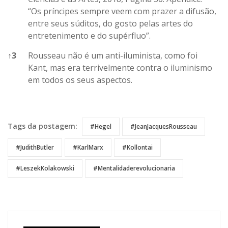
“Os príncipes sempre veem com prazer a difusão,
entre seus súditos, do gosto pelas artes do
entretenimento e do supérfluo”.
↑
3
Rousseau não é um anti-iluminista, como foi
Kant, mas era terrivelmente contra o iluminismo
em todos os seus aspectos.
References
Tags da postagem:
#Hegel
#JeanJacquesRousseau
#JudithButler
#KarlMarx
#Kollontai
#LeszekKolakowski
#Mentalidaderevolucionaria