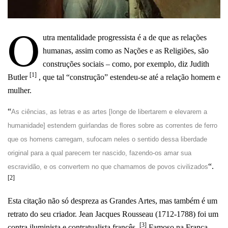
O
utra mentalidade progressista é a de que as relações
humanas, assim como as Nações e as Religiões, são
construções sociais – como, por exemplo, diz Judith
[1]
Butler
, que tal “construção” estendeu-se até a relação homem e
mulher.
“
As ciências, as letras e as artes [longe de libertarem e elevarem a
humanidade] estendem guirlandas de ﬂores sobre as correntes de ferro
que os homens carregam, sufocam neles o sentido dessa liberdade
original para a qual parecem ter nascido, fazendo-os amar sua
“.
escravidão, e os convertem no que chamamos de povos civilizados
[2]
Esta citação não só despreza as Grandes Artes, mas também é um
retrato do seu criador. Jean Jacques Rousseau (1712-1788) foi um
[3]
contra iluminista e contratualista francês.
Famoso na França,