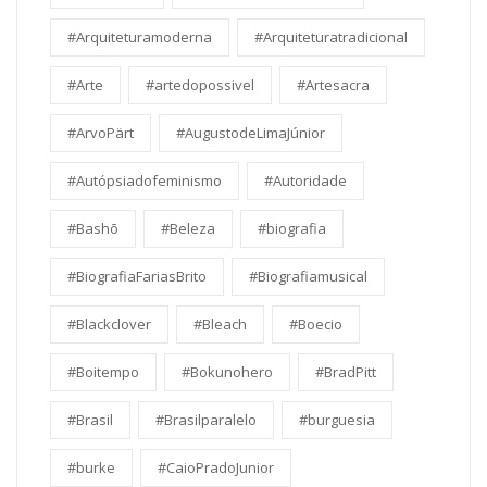
#Arquiteturamoderna
#Arquiteturatradicional
#Arte
#artedopossivel
#Artesacra
#ArvoPärt
#AugustodeLimaJúnior
#Autópsiadofeminismo
#Autoridade
#Bashō
#Beleza
#biografia
#BiografiaFariasBrito
#Biografiamusical
#Blackclover
#Bleach
#Boecio
#Boitempo
#Bokunohero
#BradPitt
#Brasil
#Brasilparalelo
#burguesia
#burke
#CaioPradoJunior