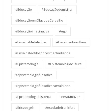
#Educação
#Educaçãodomiciliar
#EducaçãoemOlavodeCarvalho
#Educaçãoimaginativa
#ego
#EnsaiosMetafísicos
#EnsaiosobreoBem
#Ensaiosteofilosóficosmachadianos
#Epistemologia
#Epistemologiacultural
#epistemologiafilosofica
#epistemologiafilosoficacarvalhiana
#Epistemologiahistorica
#eraumavez
#Ericvoegelin
#escoladefrankfurt