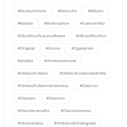
#NicolauOresme
#Nietzsche
#Niilismo
#Nishida
#NorthropFrye
#Oamorinfeliz
#Obrafilosoficacarvalhiana
#OBrasilfilosófico
#OCapital
#Ocorvo
#Ogatopreto
#ohobbit
#Ohomemdonorte
#OImbecilColetivo
#OImbecilColetivodadireita
#OImbecilColetivodeolavistas
#Olabocos
#Olaviano
#Olavismo
#Olavodecarvalho
#Olavoeolavismo
#OliveiraViana
#OmédicodeStalingrado