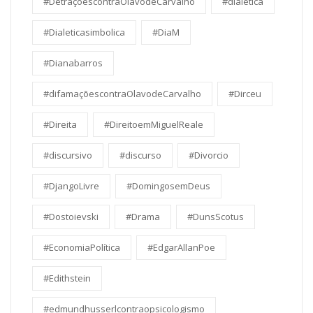
#DetraçõescontraOlavodeCarvalho
#dialetica
#Dialeticasimbolica
#DiaM
#Dianabarros
#difamaçõescontraOlavodeCarvalho
#Dirceu
#Direita
#DireitoemMiguelReale
#discursivo
#discurso
#Divorcio
#DjangoLivre
#DomingosemDeus
#Dostoievski
#Drama
#DunsScotus
#EconomiaPolítica
#EdgarAllanPoe
#Edithstein
#edmundhusserlcontraopsicologismo