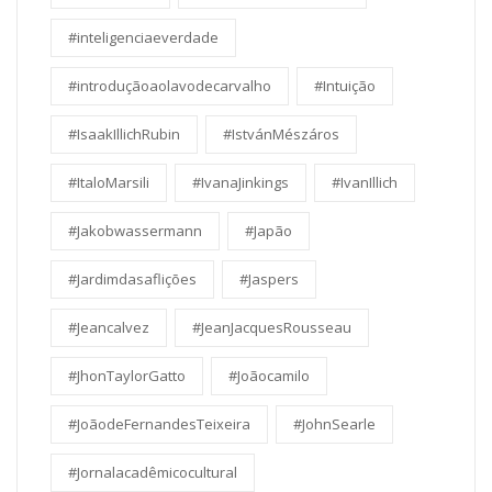
#inteligenciaeverdade
#introduçãoaolavodecarvalho
#Intuição
#IsaakIllichRubin
#IstvánMészáros
#ItaloMarsili
#IvanaJinkings
#IvanIllich
#Jakobwassermann
#Japão
#Jardimdasaflições
#Jaspers
#Jeancalvez
#JeanJacquesRousseau
#JhonTaylorGatto
#Joãocamilo
#JoãodeFernandesTeixeira
#JohnSearle
#Jornalacadêmicocultural