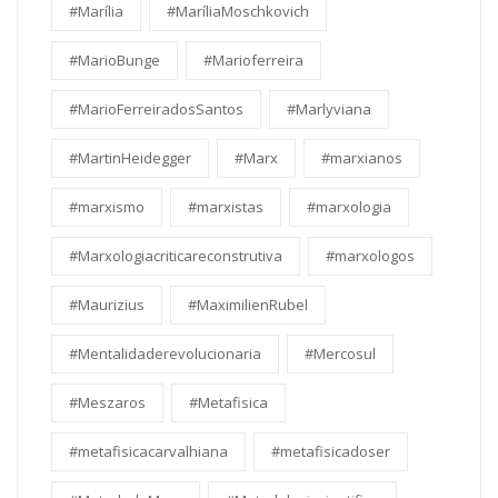
#Marília
#MaríliaMoschkovich
#MarioBunge
#Marioferreira
#MarioFerreiradosSantos
#Marlyviana
#MartinHeidegger
#Marx
#marxianos
#marxismo
#marxistas
#marxologia
#Marxologiacriticareconstrutiva
#marxologos
#Maurizius
#MaximilienRubel
#Mentalidaderevolucionaria
#Mercosul
#Meszaros
#Metafisica
#metafisicacarvalhiana
#metafisicadoser