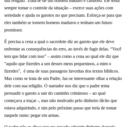
sua religião. Trata-se de um homem maduro e caridoso. Ele tenta
sempre tomar o controle da situação – exerce suas ações com
seriedade e ajuda os garotos no que precisam. Esforça-se para que
eles também se tornem homens maduros e tenham um futuro
promissor.
É precisa a cena a qual o sacerdote diz ao garoto que ele deve
enfrentar as consequências do erro, ao invés de fugir delas. “Você
tem que lidar com isso” – assim como a cena ao qual ele diz que
“aquilo que fizerdes a um desses meus pequeninos, a mim o
fizerdes”, é uma de suas passagens favoritas dos textos bíblicos.
Mas como se trata de um Padre, faz-se interessante olhar a relação
dele com sua religião.
O narrador nos diz que o padre tenta
persuadir o garoto a sair do caminho criminoso – ao qual
começava a traçar -, mas não motivado pelo dinheiro ilícito que
estava adquirindo, e sim pelo próximo passo que teria de tomar
naquele ramo: pegar em armas.
O padre não os disse que era pecado adquirir dinheiro daquela