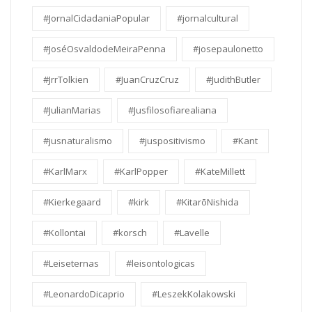
#JornalCidadaniaPopular
#jornalcultural
#JoséOsvaldodeMeiraPenna
#josepaulonetto
#JrrTolkien
#JuanCruzCruz
#JudithButler
#JulianMarias
#Jusfilosofiarealiana
#jusnaturalismo
#juspositivismo
#Kant
#KarlMarx
#KarlPopper
#KateMillett
#Kierkegaard
#kirk
#KitarōNishida
#Kollontai
#korsch
#Lavelle
#Leiseternas
#leisontologicas
#LeonardoDicaprio
#LeszekKolakowski