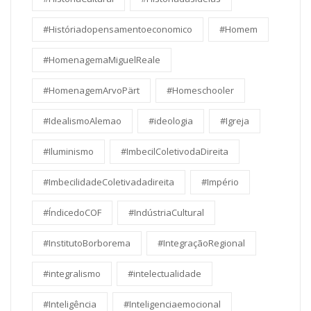
#Históriadopensamentoeconomico
#Homem
#HomenagemaMiguelReale
#HomenagemArvoPärt
#Homeschooler
#IdealismoAlemao
#ideologia
#Igreja
#Iluminismo
#ImbecilColetivodaDireita
#ImbecilidadeColetivadadireita
#Império
#ÍndicedoCOF
#IndústriaCultural
#InstitutoBorborema
#IntegraçãoRegional
#integralismo
#intelectualidade
#Inteligência
#Inteligenciaemocional