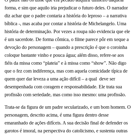
forma, e sim que aquilo iria prejudicar o futuro deles. O narrador
diz achar que o padre contaria a história do leproso – a narrativa
bíblica -, mas acaba por contar a história de Michelangelo. Uma
história de determinação.
Por vezes a roupa não evidencia que ele
é um sacerdote. De forma cômica, o filme parece pôr em xeque a
devoção do personagem – quando a prescrição é que o coroinha
coloque bastante vinho e pouca água; além disso, refere-se aos
fiéis da missa como “plateia” e à missa como “show”.
Não digo
que o fez com indiferença, mas com aquela comicidade típica de
quem quer dar leveza a uma ação difícil – a qual deve ser
desempenhada com coragem e responsabilidade. Ele trata sua
profissão com seriedade, mas como isso mesmo: uma profissão.
Trata-se da figura de um padre secularizado, e um bom homem. O
personagem, descrito acima, é uma figura dentro desse
emaranhado de ações difíceis. A sua decisão final de defender os
garotos é imoral, na perspectiva do catolicismo, e sustenta outras