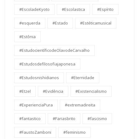
#EscoladeKyoto
#Escolastica
#Espírito
#esquerda
#Estado
#Estéticamusical
#Estônia
#EstudocientíficodeOlavodeCarvalho
#Estudosdefilosofiajaponesa
#Estudosnishidianos
#Eternidade
#Etzel
#Evidência
#Existencialismo
#ExperienciaPura
#extremadireita
#fantastico
#Fariasbrito
#fascismo
#FaustoZamboni
#feminismo