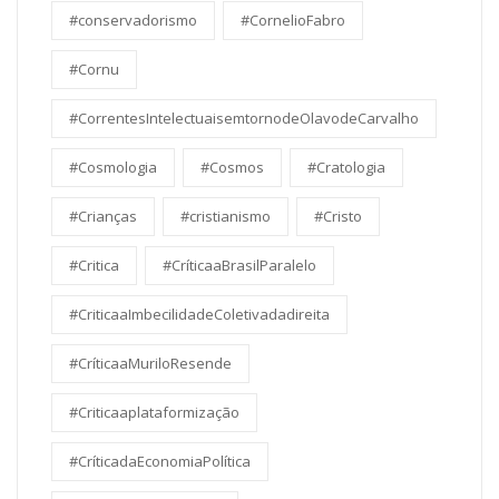
#conservadorismo
#CornelioFabro
#Cornu
#CorrentesIntelectuaisemtornodeOlavodeCarvalho
#Cosmologia
#Cosmos
#Cratologia
#Crianças
#cristianismo
#Cristo
#Critica
#CríticaaBrasilParalelo
#CriticaaImbecilidadeColetivadadireita
#CríticaaMuriloResende
#Criticaaplataformização
#CríticadaEconomiaPolítica