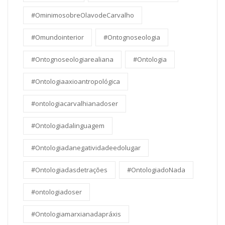
#OminimosobreOlavodeCarvalho
#Omundointerior
#Ontognoseologia
#Ontognoseologiarealiana
#Ontologia
#Ontologiaaxioantropológica
#ontologiacarvalhianadoser
#Ontologiadalinguagem
#Ontologiadanegatividadeedolugar
#Ontologiadasdetrações
#OntologiadoNada
#ontologiadoser
#Ontologiamarxianadapráxis