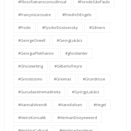
#Filosofiatransconsciêncial
#ForodeSãoPaulo
#FrançoisLecoutre
#FriedrichEngels
#Frodo
#FyodorDostoevsky
#Gênero
#GeorgeOrwell
#GeorgLukács
#GeorguiPlekhanov
#ghostwriter
#Ghostwriting
#Gilbertofreyre
#Gnosticismo
#Greimas
#Grundrisse
#Gurudaextremadireita
#GyörgyLukács
#HannahArendt
#HansKelsen
#Hegel
#HeinzKonsalik
#HermanDooyeweerd
#HistóriaCultural
#Históriadasideias