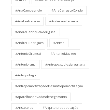
#AnaCampagnolo
#AnaCarrascoConde
#Analiseliteraria
#AndersonTeixeira
#AndreHenriqueRodrigues
#AndreHRodrigues
#Anime
#AntonioGramsci
#AntonioMazzeo
#Antoniorago
#Antropoaxiologiarealiana
#Antropologia
#AntropomorfizaçãoeDesantropomorfização
#aparelhosprivadosdehegemonia
#Aristoteles
#Arquiteturaeeducação