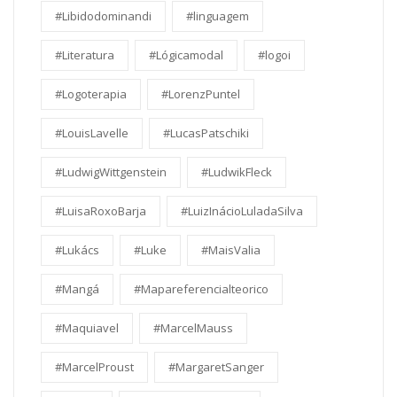
#Libidodominandi
#linguagem
#Literatura
#Lógicamodal
#logoi
#Logoterapia
#LorenzPuntel
#LouisLavelle
#LucasPatschiki
#LudwigWittgenstein
#LudwikFleck
#LuisaRoxoBarja
#LuizInácioLuladaSilva
#Lukács
#Luke
#MaisValia
#Mangá
#Mapareferencialteorico
#Maquiavel
#MarcelMauss
#MarcelProust
#MargaretSanger