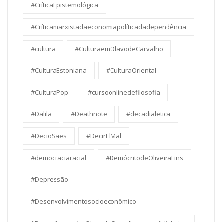
#CríticaEpistemológica
#Críticamarxistadaeconomiapolíticadadependência
#cultura
#CulturaemOlavodeCarvalho
#CulturaEstoniana
#CulturaOriental
#CulturaPop
#cursoonlinedefilosofia
#Dalila
#Deathnote
#decadialetica
#DecioSaes
#DecirElMal
#democraciaracial
#DemócritodeOliveiraLins
#Depressão
#Desenvolvimentosocioeconômico