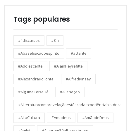
Tags populares
#4discursos
#8m
#Abasefisicadoespirito
#actante
#Adolescente
#AlainPeyrefitte
#AlexandraKollontai
#AlfredKinsey
#AlgumaCoisaHá
#Alienação
#Aliteraturacomorevelaçãoestéticadaexperiênciahistórica
#AltaCultura
#Amadeus
#AmãodeDeus
#Amlet
#AmoremSãoPetersburgo