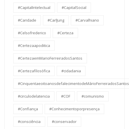
#CapitalIntelectual
#CapitalSocial
#Caridade
#CarlJung
#Carvalhiano
#Celsofrederico
#Certeza
#Certezaapoditica
#CertezaemMarioFerreiradosSantos
#Certezafilosófica
#cidadania
#CinquentaeoitoanosdefalecimentodeMárioFerreiradosSantos
#circulodelatencia
#COF
#comunismo
#Confiança
#Conhecimentoporpresença
#consciência
#conservador