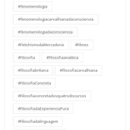
#fenomenologia
#fenomenologiacarvalhianadaconsciencia
#fenomenologiadaconsciencia
#FetichismodaMercadoria
#Filmes
#Filosofia
#Filosofiaanalitica
#filosofiabritiana
#filosofiacarvalhiana
#FilosofiaConcreta
#Filosofiaconcretadosquatrodiscursos
#FilosofiadaExperienciaPura
#Filosofiadalinguagem