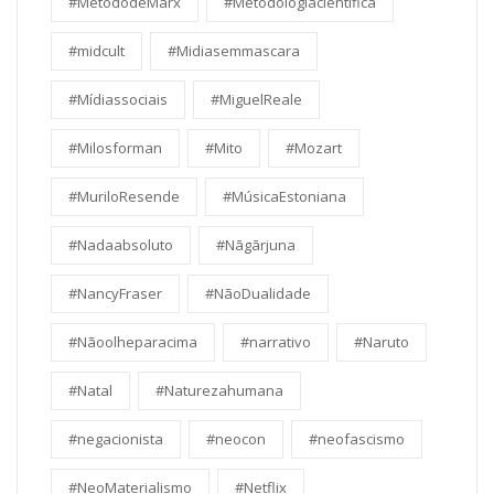
#MetododeMarx
#Metodologiacientifica
#midcult
#Midiasemmascara
#Mídiassociais
#MiguelReale
#Milosforman
#Mito
#Mozart
#MuriloResende
#MúsicaEstoniana
#Nadaabsoluto
#Nāgārjuna
#NancyFraser
#NãoDualidade
#Nãoolheparacima
#narrativo
#Naruto
#Natal
#Naturezahumana
#negacionista
#neocon
#neofascismo
#NeoMaterialismo
#Netflix