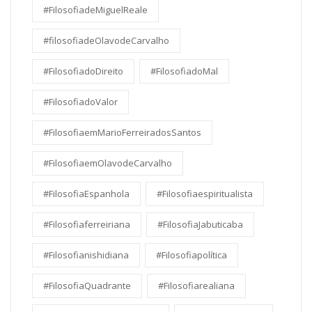
#FilosofiadeMiguelReale
#filosofiadeOlavodeCarvalho
#FilosofiadoDireito
#FilosofiadoMal
#FilosofiadoValor
#FilosofiaemMarioFerreiradosSantos
#FilosofiaemOlavodeCarvalho
#FilosofiaEspanhola
#Filosofiaespiritualista
#Filosofiaferreiriana
#FilosofiaJabuticaba
#Filosofianishidiana
#Filosofiapolítica
#FilosofiaQuadrante
#Filosofiarealiana