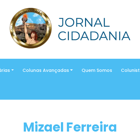
árias
Colunas Avançadas
Quem Somos
Colunis
Mizael Ferreira