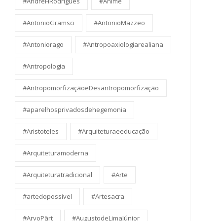
#AndreHRodrigues
#Anime
#AntonioGramsci
#AntonioMazzeo
#Antoniorago
#Antropoaxiologiarealiana
#Antropologia
#AntropomorfizaçãoeDesantropomorfização
#aparelhosprivadosdehegemonia
#Aristoteles
#Arquiteturaeeducação
#Arquiteturamoderna
#Arquiteturatradicional
#Arte
#artedopossivel
#Artesacra
#ArvoPärt
#AugustodeLimaJúnior