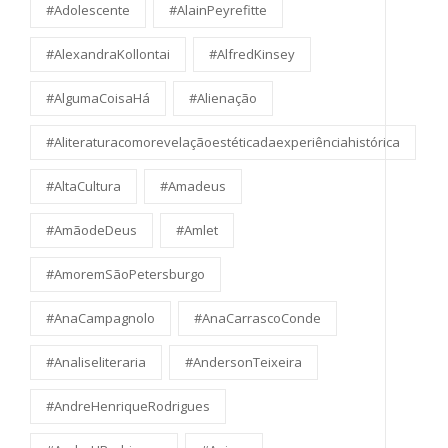
#Adolescente
#AlainPeyrefitte
#AlexandraKollontai
#AlfredKinsey
#AlgumaCoisaHá
#Alienação
#Aliteraturacomorevelaçãoestéticadaexperiênciahistórica
#AltaCultura
#Amadeus
#AmãodeDeus
#Amlet
#AmoremSãoPetersburgo
#AnaCampagnolo
#AnaCarrascoConde
#Analiseliteraria
#AndersonTeixeira
#AndreHenriqueRodrigues