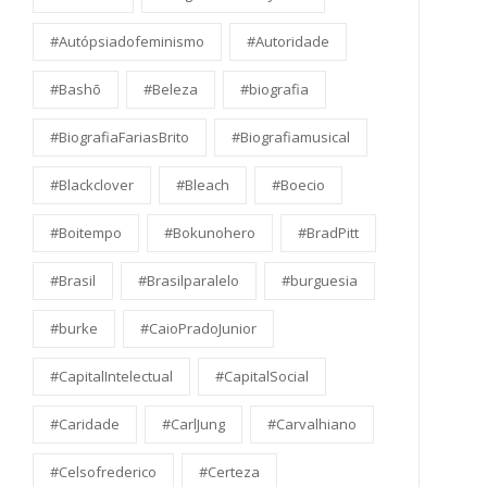
#Autópsiadofeminismo
#Autoridade
#Bashō
#Beleza
#biografia
#BiografiaFariasBrito
#Biografiamusical
#Blackclover
#Bleach
#Boecio
#Boitempo
#Bokunohero
#BradPitt
#Brasil
#Brasilparalelo
#burguesia
#burke
#CaioPradoJunior
#CapitalIntelectual
#CapitalSocial
#Caridade
#CarlJung
#Carvalhiano
#Celsofrederico
#Certeza