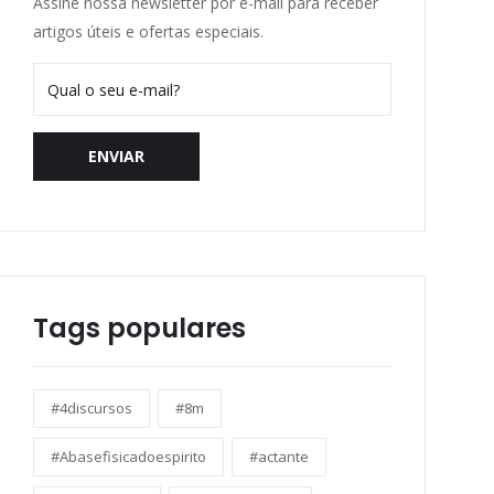
Assine nossa newsletter por e-mail para receber
artigos úteis e ofertas especiais.
ENVIAR
Tags populares
#4discursos
#8m
#Abasefisicadoespirito
#actante