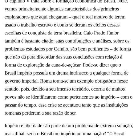
O capítulo V trata sobre a formação econômica do Brasil. Nele,
vemos primeiramente algumas características dos primeiros
exploradores que aqui chegaram – qual o real motivo de terem
usado o trabalho escravo e como se deram os efeitos dessas
escolhas de conquista da terra brasileira. Caio Prado Júnior
também é bastante citado; suas contribuições e análises, sobre os
problemas estudados por Camilo, são bem pertinentes – de forma
que não dá para discordar das suas conclusões com relação à
forma de exploração da cana-de-açúcar. Pode-se dizer que o
Brasil império possuía um drama intrínseco a qualquer forma de
governo imperial. Roma torna-se um exemplo obrigatório nesse
sentido, pois, devido a seu imenso território, ocorria de muitos
povos não se identificarem como pertencentes ao império – com o
passar do tempo, essa crise se acentuou tanto que as instituições
romanas perderam a sua razão de ser.
Império e liberdade são parte de um problema de extrema solução,
mas afinal: seria o Brasil um império ou uma nação? “
O Brasil