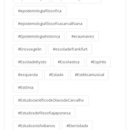
#epistemologiafilosofica
#epistemologiafilosoficacarvalhiana
#Epistemologiahistorica
#eraumavez
#Ericvoegelin
#escoladefrankfurt
#EscoladeKyoto
#Escolastica
#Espírito
#esquerda
#Estado
#Estéticamusical
#Estônia
#EstudocientíficodeOlavodeCarvalho
#Estudosdefilosofiajaponesa
#Estudosnishidianos
#Eternidade