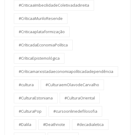
#CriticaaImbecilidadeColetivadadireita
#CríticaaMuriloResende
#Criticaaplataformização
#CríticadaEconomiaPolítica
#CríticaEpistemológica
#Críticamarxistadaeconomiapolíticadadependência
#cultura
#CulturaemOlavodeCarvalho
#CulturaEstoniana
#CulturaOriental
#CulturaPop
#cursoonlinedefilosofia
#Dalila
#Deathnote
#decadialetica