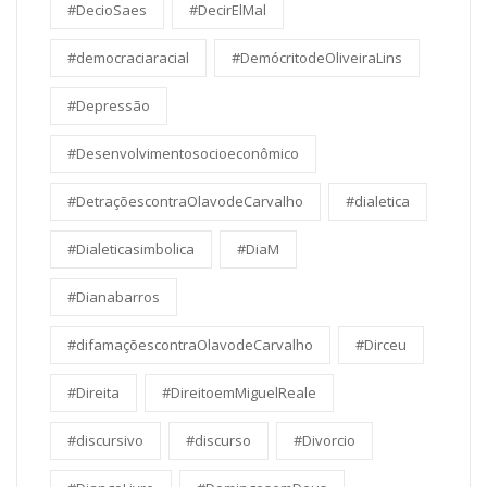
#DecioSaes
#DecirElMal
#democraciaracial
#DemócritodeOliveiraLins
#Depressão
#Desenvolvimentosocioeconômico
#DetraçõescontraOlavodeCarvalho
#dialetica
#Dialeticasimbolica
#DiaM
#Dianabarros
#difamaçõescontraOlavodeCarvalho
#Dirceu
#Direita
#DireitoemMiguelReale
#discursivo
#discurso
#Divorcio