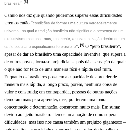
[8]
“.
brasileira
Camilo nos diz que quando pudermos superar essas dificuldades
teremos então “
condições de formar uma cultura verdadeiramente
universal, na qual a tradição brasileira não signifique a presença de um
exclusivismo nacional, mas, realmente, a universalização dentro de um
[9]
“.
O “jeito brasileiro”,
estilo peculiar e especificamente brasileiro
apesar de dar ao brasileiro uma capacidade inventiva, que supera a
de outros povos, torna-se prejudicial – pois dá a sensação da qual:
o que não for feito de uma maneira fácil e rápida será ruim.
Enquanto os brasileiros possuem a capacidade de aprender de
maneira mais rápida, a longo prazo, porém, nenhuma coisa de
valor é construída; em contrapartida, pessoas de outras nações
demoram mais para aprender, mas, por terem uma maior
concentração e determinação, constroem muito mais. Em suma:
devido ao “jeito brasileiro” temos uma noção de como superar
dificuldades, mas isso nos causa também um prejuízo gigantesco –
pois nos tira a capacidade de aproveitar os frutos do trabalho a