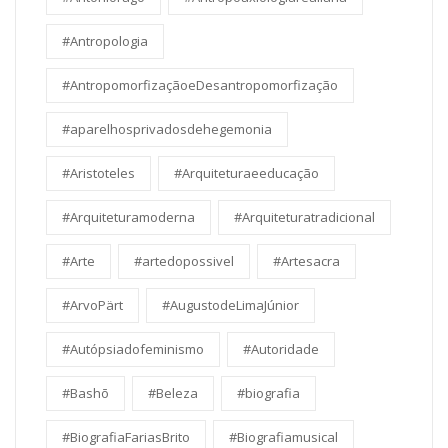
#Antropologia
#AntropomorfizaçãoeDesantropomorfização
#aparelhosprivadosdehegemonia
#Aristoteles
#Arquiteturaeeducação
#Arquiteturamoderna
#Arquiteturatradicional
#Arte
#artedopossivel
#Artesacra
#ArvoPärt
#AugustodeLimaJúnior
#Autópsiadofeminismo
#Autoridade
#Bashō
#Beleza
#biografia
#BiografiaFariasBrito
#Biografiamusical