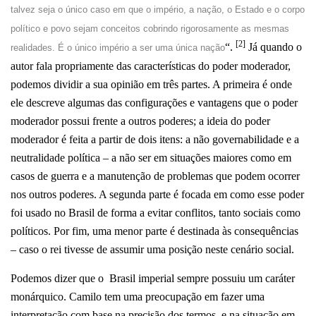
talvez seja o único caso em que o império, a nação, o Estado e o corpo
político e povo sejam conceitos cobrindo rigorosamente as mesmas
[2]
“.
Já quando o
realidades. É o único império a ser uma única nação
autor fala propriamente das características do poder moderador,
podemos dividir a sua opinião em três partes. A primeira é onde
ele descreve algumas das configurações e vantagens que o poder
moderador possui frente a outros poderes; a ideia do poder
moderador é feita a partir de dois itens: a não governabilidade e a
neutralidade política – a não ser em situações maiores como em
casos de guerra e a manutenção de problemas que podem ocorrer
nos outros poderes. A segunda parte é focada em como esse poder
foi usado no Brasil de forma a evitar conflitos, tanto sociais como
políticos. Por fim, uma menor parte é destinada às consequências
– caso o rei tivesse de assumir uma posição neste cenário social.
Podemos dizer que o Brasil imperial sempre possuiu um caráter
monárquico. Camilo tem uma preocupação em fazer uma
interpretação com base na precisão dos termos, e na situação em