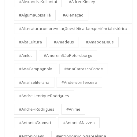
#AlexandraKollontai
#AlfredKinsey
#AlgumaCoisaHá
#Alienação
#Aliteraturacomorevelaçãoestéticadaexperiênciahistórica
#AltaCultura
#Amadeus
#AmãodeDeus
#Amlet
#AmoremSãoPetersburgo
#AnaCampagnolo
#AnaCarrascoConde
#Analiseliteraria
#AndersonTeixeira
#AndreHenriqueRodrigues
#AndreHRodrigues
#Anime
#AntonioGramsci
#AntonioMazzeo
#Antoniorago
#Antropoaxiologiarealiana