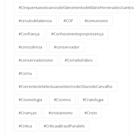
#CinquentaeoitoanosdefalecimentodeMárioFerreiradosSantos
#circulodelatencia
#COF
#comunismo
#Confiança
#Conhecimentoporpresença
#consciência
#conservador
#conservadorismo
#CornelioFabro
#Cornu
#CorrentesIntelectuaisemtornodeOlavodeCarvalho
#Cosmologia
#Cosmos
#Cratologia
#Crianças
#cristianismo
#Cristo
#Critica
#CríticaaBrasilParalelo