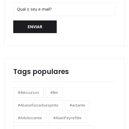
ENVIAR
Tags populares
#4discursos
#8m
#Abasefisicadoespirito
#actante
#Adolescente
#AlainPeyrefitte