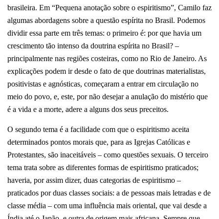
brasileira. Em “Pequena anotação sobre o espiritismo”, Camilo faz
algumas abordagens sobre a questão espírita no Brasil. Podemos
dividir essa parte em três temas: o primeiro é: por que havia um
crescimento tão intenso da doutrina espírita no Brasil? –
principalmente nas regiões costeiras, como no Rio de Janeiro. As
explicações podem ir desde o fato de que doutrinas materialistas,
positivistas e agnósticas, começaram a entrar em circulação no
meio do povo, e, este, por não desejar a anulação do mistério que
é a vida e a morte, adere a alguns dos seus preceitos.
O segundo tema é a facilidade com que o espiritismo aceita
determinados pontos morais que, para as Igrejas Católicas e
Protestantes, são inaceitáveis – como questões sexuais. O terceiro
tema trata sobre as diferentes formas de espiritismo praticados;
haveria, por assim dizer, duas categorias de espiritismo –
praticados por duas classes sociais: a de pessoas mais letradas e de
classe média – com uma influência mais oriental, que vai desde a
Índia até o Japão, e outra de origem mais africana. Sempre que