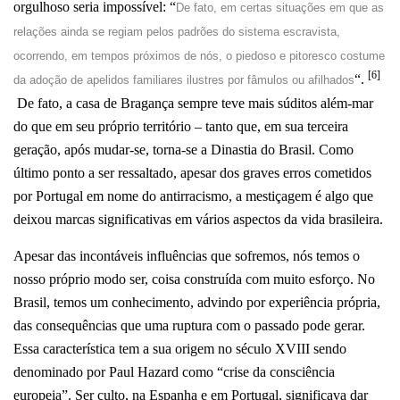
orgulhoso seria impossível: “
De fato, em certas situações em que as
relações ainda se regiam pelos padrões do sistema escravista,
ocorrendo, em tempos próximos de nós, o piedoso e pitoresco costume
[6]
“.
da adoção de apelidos familiares ilustres por fâmulos ou afilhados
De fato, a casa de Bragança sempre teve mais súditos além-mar
do que em seu próprio território – tanto que, em sua terceira
geração, após mudar-se, torna-se a Dinastia do Brasil. Como
último ponto a ser ressaltado, apesar dos graves erros cometidos
por Portugal em nome do antirracismo, a mestiçagem é algo que
deixou marcas significativas em vários aspectos da vida brasileira.
Apesar das incontáveis influências que sofremos, nós temos o
nosso próprio modo ser, coisa construída com muito esforço. No
Brasil, temos um conhecimento, advindo por experiência própria,
das consequências que uma ruptura com o passado pode gerar.
Essa característica tem a sua origem no século XVIII sendo
denominado por Paul Hazard como “crise da consciência
europeia”. Ser culto, na Espanha e em Portugal, significava dar