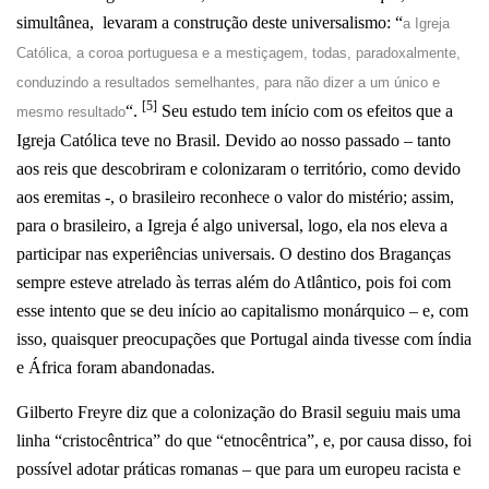
simultânea, levaram a construção deste universalismo: “
a Igreja
Católica, a coroa portuguesa e a mestiçagem, todas, paradoxalmente,
conduzindo a resultados semelhantes, para não dizer a um único e
[5]
“.
Seu estudo tem início com os efeitos que a
mesmo resultado
Igreja Católica teve no Brasil. Devido ao nosso passado – tanto
aos reis que descobriram e colonizaram o território, como devido
aos eremitas -, o brasileiro reconhece o valor do mistério; assim,
para o brasileiro, a Igreja é algo universal, logo, ela nos eleva a
participar nas experiências universais. O destino dos Braganças
sempre esteve atrelado às terras além do Atlântico, pois foi com
esse intento que se deu início ao capitalismo monárquico – e, com
isso, quaisquer preocupações que Portugal ainda tivesse com índia
e Á
frica foram abandonadas.
Gilberto Freyre diz que a colonização do Brasil seguiu mais uma
linha “cristocêntrica” do que “etnocêntrica”, e, por causa disso, foi
possível adotar práticas romanas – que para um europeu racista e