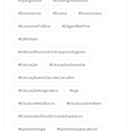
#DjangoLivre
#DomingosemDeus
#Dostoievski
#Drama
#DunsScotus
#EconomiaPolítica
#EdgarAllanPoe
#Edithstein
#edmundhusserlcontraopsicologismo
#Educação
#Educaçãodomiciliar
#EducaçãoemOlavodeCarvalho
#Educaçãoimaginativa
#ego
#EnsaiosMetafísicos
#EnsaiosobreoBem
#Ensaiosteofilosóficosmachadianos
#Epistemologia
#Epistemologiacultural