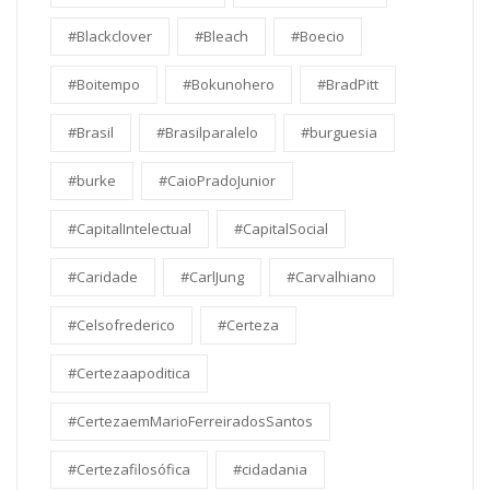
#Blackclover
#Bleach
#Boecio
#Boitempo
#Bokunohero
#BradPitt
#Brasil
#Brasilparalelo
#burguesia
#burke
#CaioPradoJunior
#CapitalIntelectual
#CapitalSocial
#Caridade
#CarlJung
#Carvalhiano
#Celsofrederico
#Certeza
#Certezaapoditica
#CertezaemMarioFerreiradosSantos
#Certezafilosófica
#cidadania