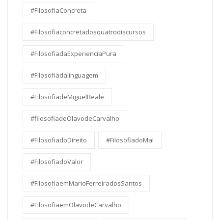
#FilosofiaConcreta
#Filosofiaconcretadosquatrodiscursos
#FilosofiadaExperienciaPura
#Filosofiadalinguagem
#FilosofiadeMiguelReale
#filosofiadeOlavodeCarvalho
#FilosofiadoDireito
#FilosofiadoMal
#FilosofiadoValor
#FilosofiaemMarioFerreiradosSantos
#FilosofiaemOlavodeCarvalho