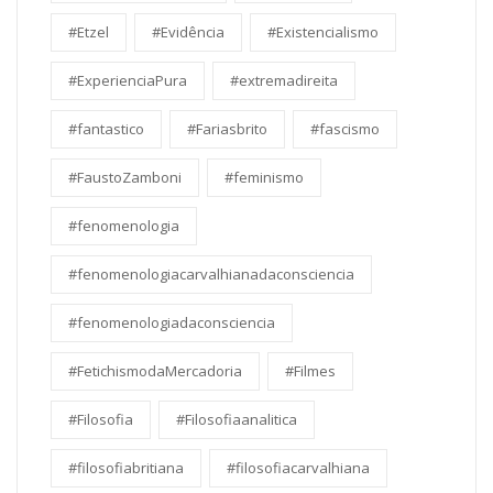
#Etzel
#Evidência
#Existencialismo
#ExperienciaPura
#extremadireita
#fantastico
#Fariasbrito
#fascismo
#FaustoZamboni
#feminismo
#fenomenologia
#fenomenologiacarvalhianadaconsciencia
#fenomenologiadaconsciencia
#FetichismodaMercadoria
#Filmes
#Filosofia
#Filosofiaanalitica
#filosofiabritiana
#filosofiacarvalhiana