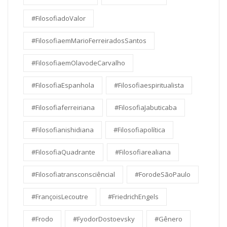
#FilosofiadoValor
#FilosofiaemMarioFerreiradosSantos
#FilosofiaemOlavodeCarvalho
#FilosofiaEspanhola
#Filosofiaespiritualista
#Filosofiaferreiriana
#FilosofiaJabuticaba
#Filosofianishidiana
#Filosofiapolítica
#FilosofiaQuadrante
#Filosofiarealiana
#Filosofiatransconsciêncial
#ForodeSãoPaulo
#FrançoisLecoutre
#FriedrichEngels
#Frodo
#FyodorDostoevsky
#Gênero