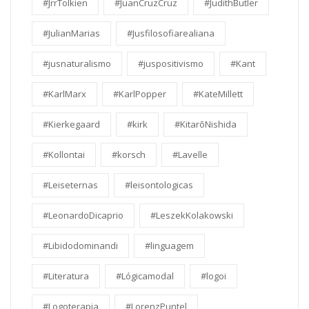
#JrrTolkien
#JuanCruzCruz
#JudithButler
#JulianMarias
#Jusfilosofiarealiana
#jusnaturalismo
#juspositivismo
#Kant
#KarlMarx
#KarlPopper
#KateMillett
#Kierkegaard
#kirk
#KitarōNishida
#Kollontai
#korsch
#Lavelle
#Leiseternas
#leisontologicas
#LeonardoDicaprio
#LeszekKolakowski
#Libidodominandi
#linguagem
#Literatura
#Lógicamodal
#logoi
#Logoterapia
#LorenzPuntel