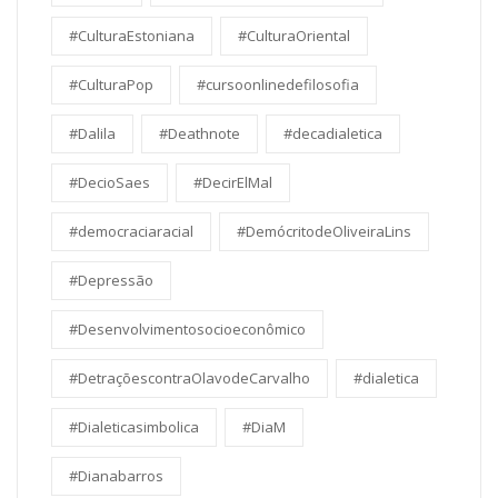
#CulturaEstoniana
#CulturaOriental
#CulturaPop
#cursoonlinedefilosofia
#Dalila
#Deathnote
#decadialetica
#DecioSaes
#DecirElMal
#democraciaracial
#DemócritodeOliveiraLins
#Depressão
#Desenvolvimentosocioeconômico
#DetraçõescontraOlavodeCarvalho
#dialetica
#Dialeticasimbolica
#DiaM
#Dianabarros