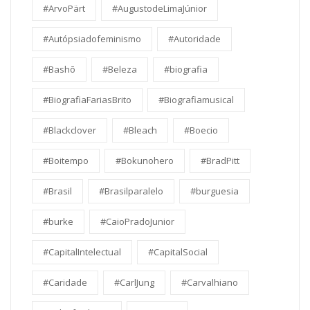
#ArvoPärt
#AugustodeLimaJúnior
#Autópsiadofeminismo
#Autoridade
#Bashō
#Beleza
#biografia
#BiografiaFariasBrito
#Biografiamusical
#Blackclover
#Bleach
#Boecio
#Boitempo
#Bokunohero
#BradPitt
#Brasil
#Brasilparalelo
#burguesia
#burke
#CaioPradoJunior
#CapitalIntelectual
#CapitalSocial
#Caridade
#CarlJung
#Carvalhiano