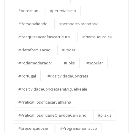
#perelman
#perenialismo
#Personalidade
#perspectivarotatoria
#Pesquisaacadêmicacultural
#PierreBourdieu
#Plataformização
#Poder
#Podermoderador
#Pólis
#popular
#Portugal
#PositividadeConcreta
#PositividadeConcretaemMiguelReale
#Práticafilosoficacarvalhiana
#PráticafilosóficadeOlavodeCarvalho
#práxis
#presençadoser
#Programanarrativo