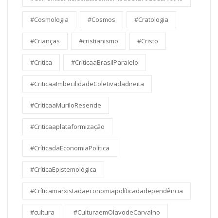
#Cosmologia
#Cosmos
#Cratologia
#Crianças
#cristianismo
#Cristo
#Critica
#CríticaaBrasilParalelo
#CriticaaImbecilidadeColetivadadireita
#CríticaaMuriloResende
#Criticaaplataformização
#CríticadaEconomiaPolítica
#CríticaEpistemológica
#Críticamarxistadaeconomiapolíticadadependência
#cultura
#CulturaemOlavodeCarvalho