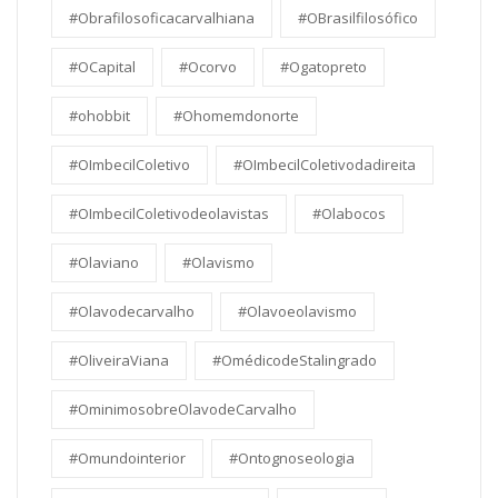
#Obrafilosoficacarvalhiana
#OBrasilfilosófico
#OCapital
#Ocorvo
#Ogatopreto
#ohobbit
#Ohomemdonorte
#OImbecilColetivo
#OImbecilColetivodadireita
#OImbecilColetivodeolavistas
#Olabocos
#Olaviano
#Olavismo
#Olavodecarvalho
#Olavoeolavismo
#OliveiraViana
#OmédicodeStalingrado
#OminimosobreOlavodeCarvalho
#Omundointerior
#Ontognoseologia