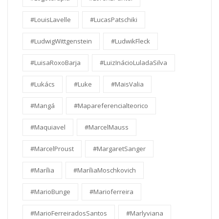
#LouisLavelle
#LucasPatschiki
#LudwigWittgenstein
#LudwikFleck
#LuisaRoxoBarja
#LuizInácioLuladaSilva
#Lukács
#Luke
#MaisValia
#Mangá
#Mapareferencialteorico
#Maquiavel
#MarcelMauss
#MarcelProust
#MargaretSanger
#Marília
#MaríliaMoschkovich
#MarioBunge
#Marioferreira
#MarioFerreiradosSantos
#Marlyviana