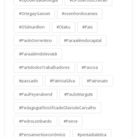
#Opoderdaideologia
#OPoderosoChefao
#OrtegayGasset
#osenhordosaneis
#OSilmarillion
#Otaku
#Pais
#PaoloSorrentino
#Paraalémdocapital
#Paraalémdoleviatã
#PartidodosTrabalhadores
#Pascoa
#passado
#PatriciaSilva
#Patronato
#PaulFeyerabend
#PauloMargutti
#PedagogiafilosóficadeOlavodeCarvalho
#PedroLombardo
#Peirce
#Pensamentoeconômico
#pentadialetica