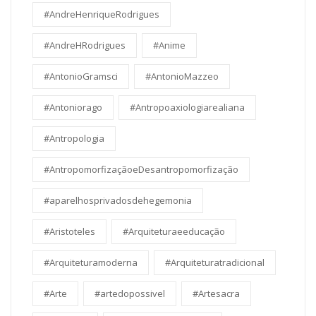
#AndreHenriqueRodrigues
#AndreHRodrigues
#Anime
#AntonioGramsci
#AntonioMazzeo
#Antoniorago
#Antropoaxiologiarealiana
#Antropologia
#AntropomorfizaçãoeDesantropomorfização
#aparelhosprivadosdehegemonia
#Aristoteles
#Arquiteturaeeducação
#Arquiteturamoderna
#Arquiteturatradicional
#Arte
#artedopossivel
#Artesacra