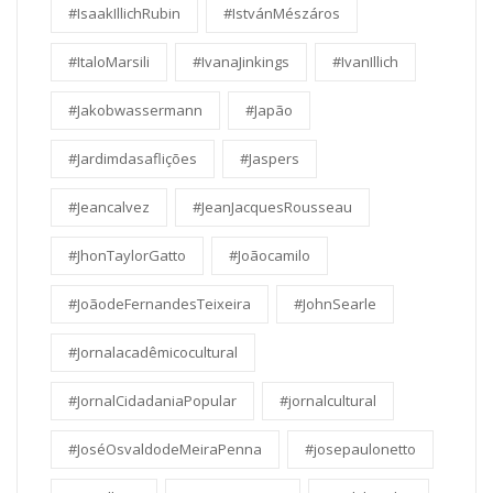
#IsaakIllichRubin
#IstvánMészáros
#ItaloMarsili
#IvanaJinkings
#IvanIllich
#Jakobwassermann
#Japão
#Jardimdasaflições
#Jaspers
#Jeancalvez
#JeanJacquesRousseau
#JhonTaylorGatto
#Joãocamilo
#JoãodeFernandesTeixeira
#JohnSearle
#Jornalacadêmicocultural
#JornalCidadaniaPopular
#jornalcultural
#JoséOsvaldodeMeiraPenna
#josepaulonetto