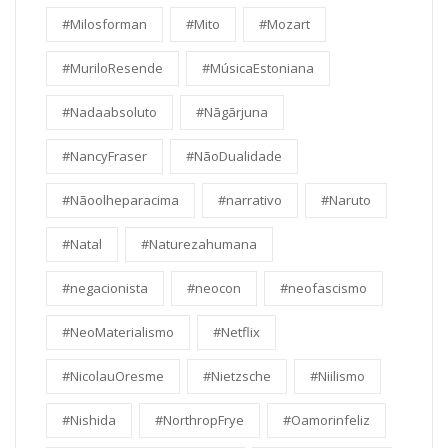
#Milosforman
#Mito
#Mozart
#MuriloResende
#MúsicaEstoniana
#Nadaabsoluto
#Nāgārjuna
#NancyFraser
#NãoDualidade
#Nãoolheparacima
#narrativo
#Naruto
#Natal
#Naturezahumana
#negacionista
#neocon
#neofascismo
#NeoMaterialismo
#Netflix
#NicolauOresme
#Nietzsche
#Niilismo
#Nishida
#NorthropFrye
#Oamorinfeliz