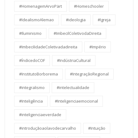
#HomenagemArvoPärt
#Homeschooler
#IdealismoAlemao
#ideologia
#Igreja
#Iluminismo
#ImbecilColetivodaDireita
#ImbecilidadeColetivadadireita
#Império
#ÍndicedoCOF
#IndústriaCultural
#InstitutoBorborema
#IntegraçãoRegional
#integralismo
#intelectualidade
#Inteligência
#Inteligenciaemocional
#inteligenciaeverdade
#introduçãoaolavodecarvalho
#Intuição