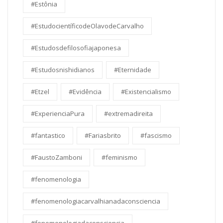
#Estônia
#EstudocientíficodeOlavodeCarvalho
#Estudosdefilosofiajaponesa
#Estudosnishidianos
#Eternidade
#Etzel
#Evidência
#Existencialismo
#ExperienciaPura
#extremadireita
#fantastico
#Fariasbrito
#fascismo
#FaustoZamboni
#feminismo
#fenomenologia
#fenomenologiacarvalhianadaconsciencia