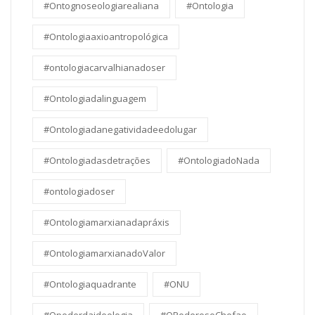
#Ontognoseologiarealiana
#Ontologia
#Ontologiaaxioantropológica
#ontologiacarvalhianadoser
#Ontologiadalinguagem
#Ontologiadanegatividadeedolugar
#Ontologiadasdetrações
#OntologiadoNada
#ontologiadoser
#Ontologiamarxianadapráxis
#OntologiamarxianadoValor
#Ontologiaquadrante
#ONU