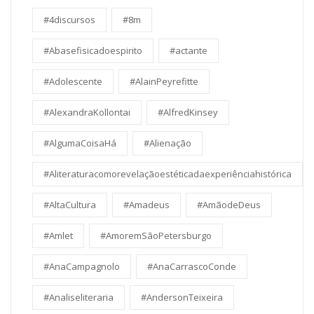
#4discursos
#8m
#Abasefisicadoespirito
#actante
#Adolescente
#AlainPeyrefitte
#AlexandraKollontai
#AlfredKinsey
#AlgumaCoisaHá
#Alienação
#Aliteraturacomorevelaçãoestéticadaexperiênciahistórica
#AltaCultura
#Amadeus
#AmãodeDeus
#Amlet
#AmoremSãoPetersburgo
#AnaCampagnolo
#AnaCarrascoConde
#Analiseliteraria
#AndersonTeixeira