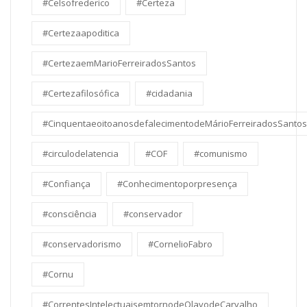
#Celsofrederico
#Certeza
#Certezaapoditica
#CertezaemMarioFerreiradosSantos
#Certezafilosófica
#cidadania
#CinquentaeoitoanosdefalecimentodeMárioFerreiradosSantos
#circulodelatencia
#COF
#comunismo
#Confiança
#Conhecimentoporpresença
#consciência
#conservador
#conservadorismo
#CornelioFabro
#Cornu
#CorrentesIntelectuaisemtornodeOlavodeCarvalho