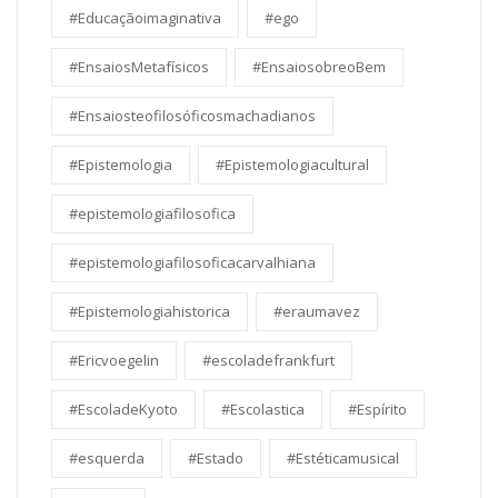
#Educaçãoimaginativa
#ego
#EnsaiosMetafísicos
#EnsaiosobreoBem
#Ensaiosteofilosóficosmachadianos
#Epistemologia
#Epistemologiacultural
#epistemologiafilosofica
#epistemologiafilosoficacarvalhiana
#Epistemologiahistorica
#eraumavez
#Ericvoegelin
#escoladefrankfurt
#EscoladeKyoto
#Escolastica
#Espírito
#esquerda
#Estado
#Estéticamusical