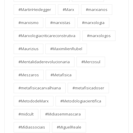
#MartinHeidegger
#Marx
#marxianos
#marxismo
#marxistas
#marxologia
#Marxologiacriticareconstrutiva
#marxologos
#Maurizius
#MaximilienRubel
#Mentalidaderevolucionaria
#Mercosul
#Meszaros
#Metafisica
#metafisicacarvalhiana
#metafisicadoser
#MetododeMarx
#Metodologiacientifica
#midcult
#Midiasemmascara
#Mídiassociais
#MiguelReale