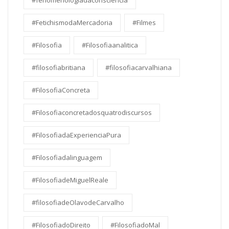
#fenomenologiadaconsciencia
#FetichismodaMercadoria
#Filmes
#Filosofia
#Filosofiaanalitica
#filosofiabritiana
#filosofiacarvalhiana
#FilosofiaConcreta
#Filosofiaconcretadosquatrodiscursos
#FilosofiadaExperienciaPura
#Filosofiadalinguagem
#FilosofiadeMiguelReale
#filosofiadeOlavodeCarvalho
#FilosofiadoDireito
#FilosofiadoMal