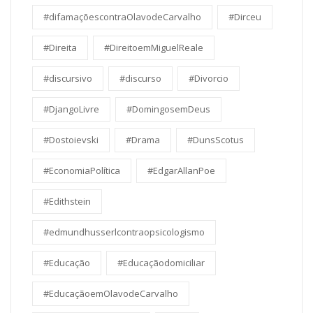
#difamaçõescontraOlavodeCarvalho
#Dirceu
#Direita
#DireitoemMiguelReale
#discursivo
#discurso
#Divorcio
#DjangoLivre
#DomingosemDeus
#Dostoievski
#Drama
#DunsScotus
#EconomiaPolítica
#EdgarAllanPoe
#Edithstein
#edmundhusserlcontraopsicologismo
#Educação
#Educaçãodomiciliar
#EducaçãoemOlavodeCarvalho