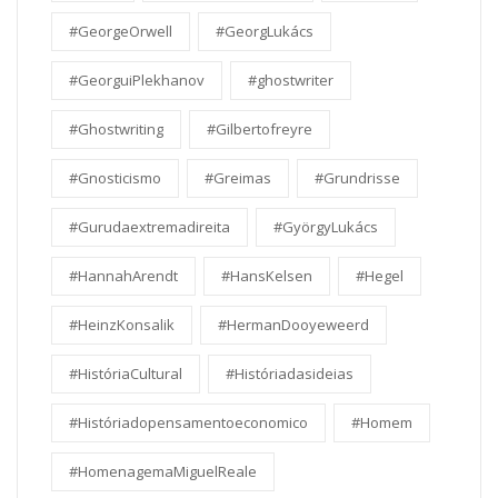
#GeorgeOrwell
#GeorgLukács
#GeorguiPlekhanov
#ghostwriter
#Ghostwriting
#Gilbertofreyre
#Gnosticismo
#Greimas
#Grundrisse
#Gurudaextremadireita
#GyörgyLukács
#HannahArendt
#HansKelsen
#Hegel
#HeinzKonsalik
#HermanDooyeweerd
#HistóriaCultural
#Históriadasideias
#Históriadopensamentoeconomico
#Homem
#HomenagemaMiguelReale