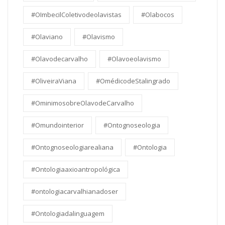
#OImbecilColetivodeolavistas
#Olabocos
#Olaviano
#Olavismo
#Olavodecarvalho
#Olavoeolavismo
#OliveiraViana
#OmédicodeStalingrado
#OminimosobreOlavodeCarvalho
#Omundointerior
#Ontognoseologia
#Ontognoseologiarealiana
#Ontologia
#Ontologiaaxioantropológica
#ontologiacarvalhianadoser
#Ontologiadalinguagem