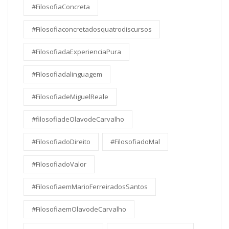
#FilosofiaConcreta
#Filosofiaconcretadosquatrodiscursos
#FilosofiadaExperienciaPura
#Filosofiadalinguagem
#FilosofiadeMiguelReale
#filosofiadeOlavodeCarvalho
#FilosofiadoDireito
#FilosofiadoMal
#FilosofiadoValor
#FilosofiaemMarioFerreiradosSantos
#FilosofiaemOlavodeCarvalho