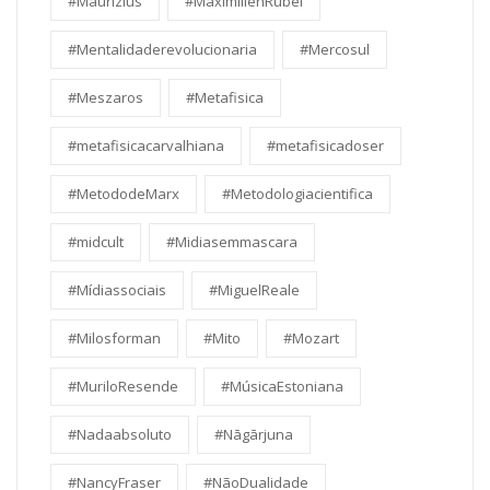
#Maurizius
#MaximilienRubel
#Mentalidaderevolucionaria
#Mercosul
#Meszaros
#Metafisica
#metafisicacarvalhiana
#metafisicadoser
#MetododeMarx
#Metodologiacientifica
#midcult
#Midiasemmascara
#Mídiassociais
#MiguelReale
#Milosforman
#Mito
#Mozart
#MuriloResende
#MúsicaEstoniana
#Nadaabsoluto
#Nāgārjuna
#NancyFraser
#NãoDualidade