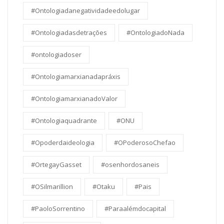
#Ontologiadanegatividadeedolugar
#Ontologiadasdetrações
#OntologiadoNada
#ontologiadoser
#Ontologiamarxianadapráxis
#OntologiamarxianadoValor
#Ontologiaquadrante
#ONU
#Opoderdaideologia
#OPoderosoChefao
#OrtegayGasset
#osenhordosaneis
#OSilmarillion
#Otaku
#Pais
#PaoloSorrentino
#Paraalémdocapital