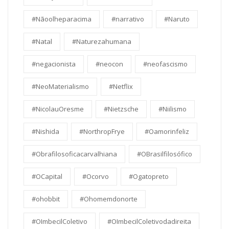
#Nãoolheparacima
#narrativo
#Naruto
#Natal
#Naturezahumana
#negacionista
#neocon
#neofascismo
#NeoMaterialismo
#Netflix
#NicolauOresme
#Nietzsche
#Niilismo
#Nishida
#NorthropFrye
#Oamorinfeliz
#Obrafilosoficacarvalhiana
#OBrasilfilosófico
#OCapital
#Ocorvo
#Ogatopreto
#ohobbit
#Ohomemdonorte
#OImbecilColetivo
#OImbecilColetivodadireita