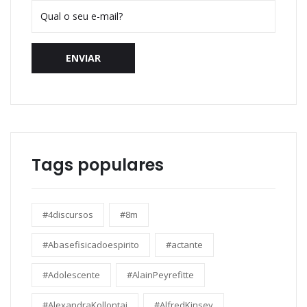
ENVIAR
Tags populares
#4discursos
#8m
#Abasefisicadoespirito
#actante
#Adolescente
#AlainPeyrefitte
#AlexandraKollontai
#AlfredKinsey