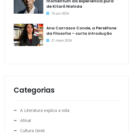
momentum da experiência pura
de Kitarō Nishida
16 jun 2026
Ana Carrasco Conde, a Perséfone
da Filosofia – curta introdução
21 maio 2026
Categorias
A Literatura explica a vida
Afinal
Cultura Geek