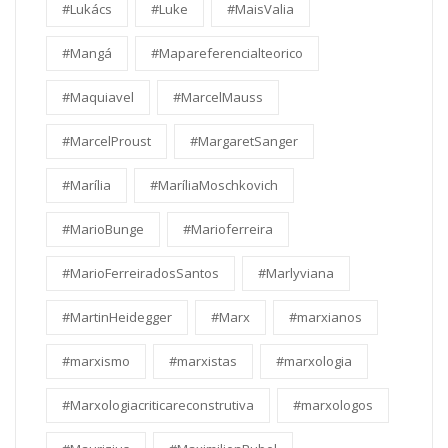
#Lukács
#Luke
#MaisValia
#Mangá
#Mapareferencialteorico
#Maquiavel
#MarcelMauss
#MarcelProust
#MargaretSanger
#Marília
#MaríliaMoschkovich
#MarioBunge
#Marioferreira
#MarioFerreiradosSantos
#Marlyviana
#MartinHeidegger
#Marx
#marxianos
#marxismo
#marxistas
#marxologia
#Marxologiacriticareconstrutiva
#marxologos