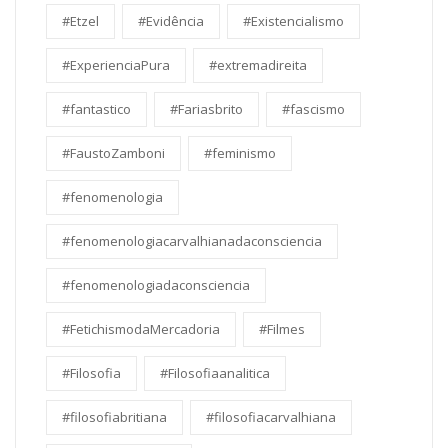
#Etzel
#Evidência
#Existencialismo
#ExperienciaPura
#extremadireita
#fantastico
#Fariasbrito
#fascismo
#FaustoZamboni
#feminismo
#fenomenologia
#fenomenologiacarvalhianadaconsciencia
#fenomenologiadaconsciencia
#FetichismodaMercadoria
#Filmes
#Filosofia
#Filosofiaanalitica
#filosofiabritiana
#filosofiacarvalhiana