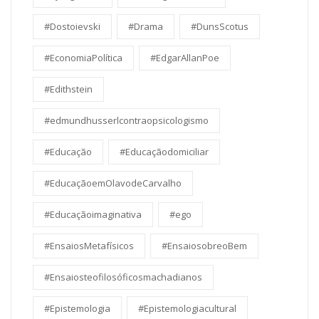
#Dostoievski
#Drama
#DunsScotus
#EconomiaPolítica
#EdgarAllanPoe
#Edithstein
#edmundhusserlcontraopsicologismo
#Educação
#Educaçãodomiciliar
#EducaçãoemOlavodeCarvalho
#Educaçãoimaginativa
#ego
#EnsaiosMetafísicos
#EnsaiosobreoBem
#Ensaiosteofilosóficosmachadianos
#Epistemologia
#Epistemologiacultural