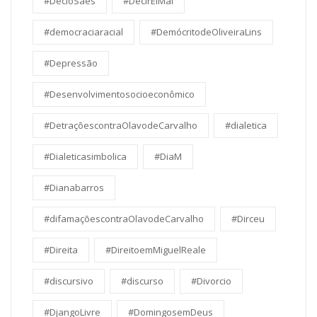
#DecioSaes
#DecirElMal
#democraciaracial
#DemócritodeOliveiraLins
#Depressão
#Desenvolvimentosocioeconômico
#DetraçõescontraOlavodeCarvalho
#dialetica
#Dialeticasimbolica
#DiaM
#Dianabarros
#difamaçõescontraOlavodeCarvalho
#Dirceu
#Direita
#DireitoemMiguelReale
#discursivo
#discurso
#Divorcio
#DjangoLivre
#DomingosemDeus