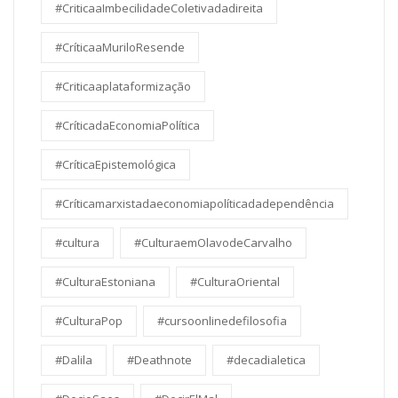
#CriticaaImbecilidadeColetivadadireita
#CríticaaMuriloResende
#Criticaaplataformização
#CríticadaEconomiaPolítica
#CríticaEpistemológica
#Críticamarxistadaeconomiapolíticadadependência
#cultura
#CulturaemOlavodeCarvalho
#CulturaEstoniana
#CulturaOriental
#CulturaPop
#cursoonlinedefilosofia
#Dalila
#Deathnote
#decadialetica