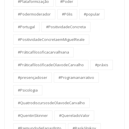
#Plataformização
#Poder
#Podermoderador
#Pólis
#popular
#Portugal
#PositividadeConcreta
#PositividadeConcretaemMiguelReale
#Práticafilosoficacarvalhiana
#PráticafilosóficadeOlavodeCarvalho
#práxis
#presençadoser
#Programanarrativo
#Psicologia
#QuatrodiscursosdeOlavodeCarvalho
#QuentinSkinner
#QuereladoValor
#RaimundodeFariasBrito
#Raskólnikov