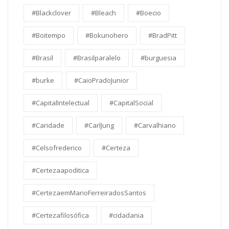
#Blackclover
#Bleach
#Boecio
#Boitempo
#Bokunohero
#BradPitt
#Brasil
#Brasilparalelo
#burguesia
#burke
#CaioPradoJunior
#CapitalIntelectual
#CapitalSocial
#Caridade
#CarlJung
#Carvalhiano
#Celsofrederico
#Certeza
#Certezaapoditica
#CertezaemMarioFerreiradosSantos
#Certezafilosófica
#cidadania