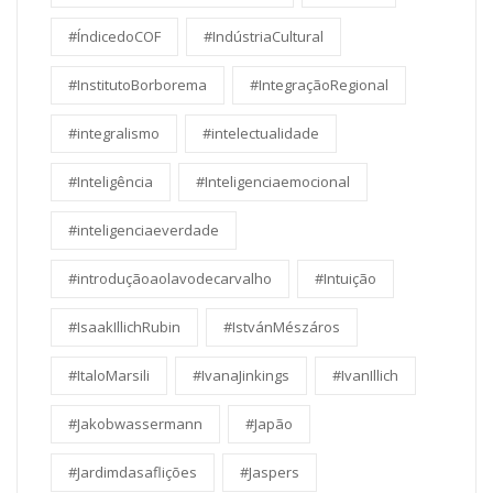
#ÍndicedoCOF
#IndústriaCultural
#InstitutoBorborema
#IntegraçãoRegional
#integralismo
#intelectualidade
#Inteligência
#Inteligenciaemocional
#inteligenciaeverdade
#introduçãoaolavodecarvalho
#Intuição
#IsaakIllichRubin
#IstvánMészáros
#ItaloMarsili
#IvanaJinkings
#IvanIllich
#Jakobwassermann
#Japão
#Jardimdasaflições
#Jaspers