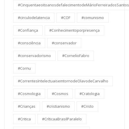
#CinquentaeoitoanosdefalecimentodeMárioFerreiradosSantos
#circulodelatencia
#COF
#comunismo
#Confiança
#Conhecimentoporpresença
#consciência
#conservador
#conservadorismo
#CornelioFabro
#Cornu
#CorrentesIntelectuaisemtornodeOlavodeCarvalho
#Cosmologia
#Cosmos
#Cratologia
#Crianças
#cristianismo
#Cristo
#Critica
#CríticaaBrasilParalelo