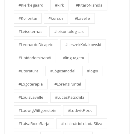
#Kierkegaard
#kirk
#KitarōNishida
#Kollontai
#korsch
#Lavelle
#Leiseternas
#leisontologicas
#LeonardoDicaprio
#LeszekKolakowski
#Libidodominandi
#linguagem
#Literatura
#Lógicamodal
#logoi
#Logoterapia
#LorenzPuntel
#LouisLavelle
#LucasPatschiki
#LudwigWittgenstein
#LudwikFleck
#LuisaRoxoBarja
#LuizInácioLuladaSilva