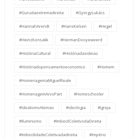
#Gurudaextremadireita
#GyörgyLukács
#HannahArendt
#HansKelsen
#Hegel
#HeinzKonsalik
#HermanDooyeweerd
#HistóriaCultural
#Históriadasideias
#Históriadopensamentoeconomico
#Homem
#HomenagemaMiguelReale
#HomenagemArvoPärt
#Homeschooler
#IdealismoAlemao
#ideologia
#Igreja
#Iluminismo
#ImbecilColetivodaDireita
#ImbecilidadeColetivadadireita
#Império