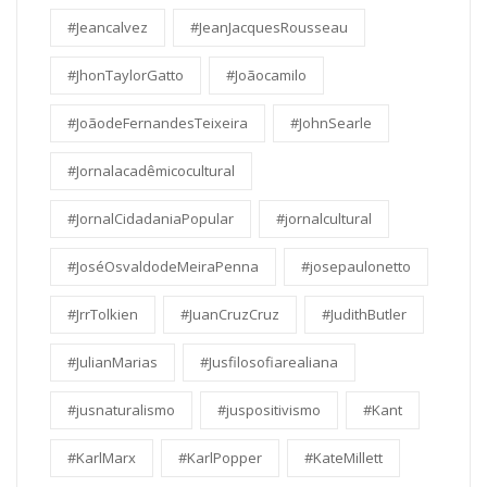
#Jeancalvez
#JeanJacquesRousseau
#JhonTaylorGatto
#Joãocamilo
#JoãodeFernandesTeixeira
#JohnSearle
#Jornalacadêmicocultural
#JornalCidadaniaPopular
#jornalcultural
#JoséOsvaldodeMeiraPenna
#josepaulonetto
#JrrTolkien
#JuanCruzCruz
#JudithButler
#JulianMarias
#Jusfilosofiarealiana
#jusnaturalismo
#juspositivismo
#Kant
#KarlMarx
#KarlPopper
#KateMillett