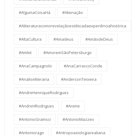
#AlgumaCoisaHá
#Alienação
#Aliteraturacomorevelaçãoestéticadaexperiênciahistórica
#AltaCultura
#Amadeus
#AmãodeDeus
#Amlet
#AmoremSãoPetersburgo
#AnaCampagnolo
#AnaCarrascoConde
#Analiseliteraria
#AndersonTeixeira
#AndreHenriqueRodrigues
#AndreHRodrigues
#Anime
#AntonioGramsci
#AntonioMazzeo
#Antoniorago
#Antropoaxiologiarealiana