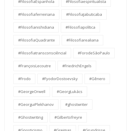
#FilosofiaEspanhola
#Filosofiaespiritualista
#Filosofiaferreiriana
#FilosofiaJabuticaba
#Filosofianishidiana
#Filosofiapolítica
#FilosofiaQuadrante
#Filosofiarealiana
#Filosofiatransconsciêncial
#ForodeSãoPaulo
#FrançoisLecoutre
#FriedrichEngels
#Frodo
#FyodorDostoevsky
#Gênero
#GeorgeOrwell
#GeorgLukács
#GeorguiPlekhanov
#ghostwriter
#Ghostwriting
#Gilbertofreyre
#Gnosticismo
#Greimas
#Grundrisse