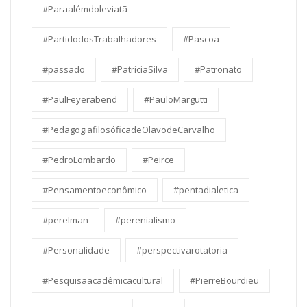
#Paraalémdoleviatã
#PartidodosTrabalhadores
#Pascoa
#passado
#PatriciaSilva
#Patronato
#PaulFeyerabend
#PauloMargutti
#PedagogiafilosóficadeOlavodeCarvalho
#PedroLombardo
#Peirce
#Pensamentoeconômico
#pentadialetica
#perelman
#perenialismo
#Personalidade
#perspectivarotatoria
#Pesquisaacadêmicacultural
#PierreBourdieu