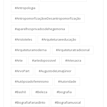
#Antropologia
#AntropomorfizaçãoeDesantropomorfização
#aparelhosprivadosdehegemonia
#Aristoteles
#Arquiteturaeeducação
#Arquiteturamoderna
#Arquiteturatradicional
#Arte
#artedopossivel
#Artesacra
#ArvoPärt
#AugustodeLimaJúnior
#Autópsiadofeminismo
#Autoridade
#Bashō
#Beleza
#biografia
#BiografiaFariasBrito
#Biografiamusical