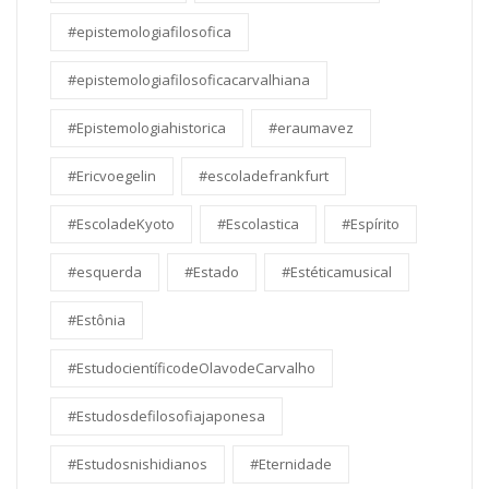
#epistemologiafilosofica
#epistemologiafilosoficacarvalhiana
#Epistemologiahistorica
#eraumavez
#Ericvoegelin
#escoladefrankfurt
#EscoladeKyoto
#Escolastica
#Espírito
#esquerda
#Estado
#Estéticamusical
#Estônia
#EstudocientíficodeOlavodeCarvalho
#Estudosdefilosofiajaponesa
#Estudosnishidianos
#Eternidade