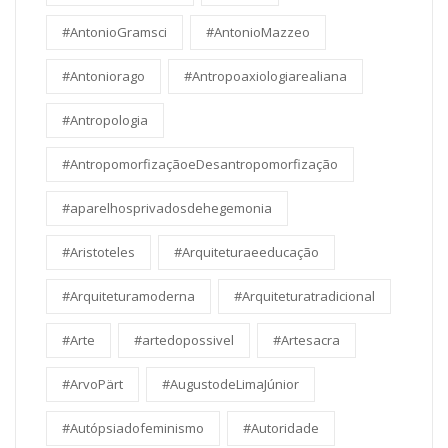
#AntonioGramsci
#AntonioMazzeo
#Antoniorago
#Antropoaxiologiarealiana
#Antropologia
#AntropomorfizaçãoeDesantropomorfização
#aparelhosprivadosdehegemonia
#Aristoteles
#Arquiteturaeeducação
#Arquiteturamoderna
#Arquiteturatradicional
#Arte
#artedopossivel
#Artesacra
#ArvoPärt
#AugustodeLimaJúnior
#Autópsiadofeminismo
#Autoridade