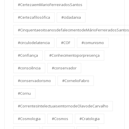
#CertezaemMarioFerreiradosSantos
#Certezafilosófica
#cidadania
#CinquentaeoitoanosdefalecimentodeMárioFerreiradosSantos
#circulodelatencia
#COF
#comunismo
#Confiança
#Conhecimentoporpresença
#consciência
#conservador
#conservadorismo
#CornelioFabro
#Cornu
#CorrentesIntelectuaisemtornodeOlavodeCarvalho
#Cosmologia
#Cosmos
#Cratologia