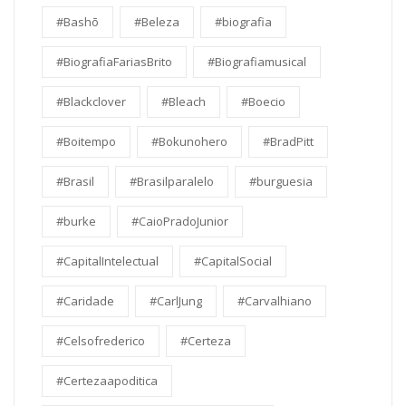
#Bashō
#Beleza
#biografia
#BiografiaFariasBrito
#Biografiamusical
#Blackclover
#Bleach
#Boecio
#Boitempo
#Bokunohero
#BradPitt
#Brasil
#Brasilparalelo
#burguesia
#burke
#CaioPradoJunior
#CapitalIntelectual
#CapitalSocial
#Caridade
#CarlJung
#Carvalhiano
#Celsofrederico
#Certeza
#Certezaapoditica