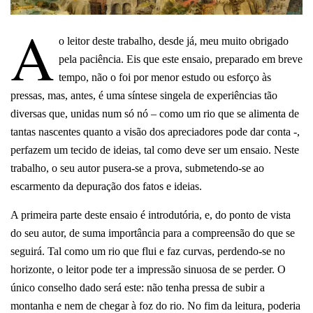
A
o leitor deste trabalho, desde já, meu muito obrigado
pela paciência. Eis que este ensaio, preparado em breve
tempo, não o foi por menor estudo ou esforço às
pressas, mas, antes, é uma síntese singela de experiências tão
diversas que, unidas num só nó – como um rio que se alimenta de
tantas nascentes quanto a visão dos apreciadores pode dar conta -,
perfazem um tecido de ideias, tal como deve ser um ensaio. Neste
trabalho, o seu autor pusera-se a prova, submetendo-se ao
escarmento da depuração dos fatos e ideias.
A primeira parte deste ensaio é introdutória, e, do ponto de vista
do seu autor, de suma importância para a compreensão do que se
seguirá. Tal como um rio que flui e faz curvas, perdendo-se no
horizonte, o leitor pode ter a impressão sinuosa de se perder. O
único conselho dado será este: não tenha pressa de subir a
montanha e nem de chegar à foz do rio. No fim da leitura, poderia