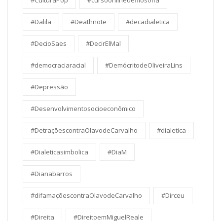
#Dalila
#Deathnote
#decadialetica
#DecioSaes
#DecirElMal
#democraciaracial
#DemócritodeOliveiraLins
#Depressão
#Desenvolvimentosocioeconômico
#DetraçõescontraOlavodeCarvalho
#dialetica
#Dialeticasimbolica
#DiaM
#Dianabarros
#difamaçõescontraOlavodeCarvalho
#Dirceu
#Direita
#DireitoemMiguelReale