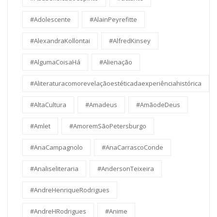
#Adolescente
#AlainPeyrefitte
#AlexandraKollontai
#AlfredKinsey
#AlgumaCoisaHá
#Alienação
#Aliteraturacomorevelaçãoestéticadaexperiênciahistórica
#AltaCultura
#Amadeus
#AmãodeDeus
#Amlet
#AmoremSãoPetersburgo
#AnaCampagnolo
#AnaCarrascoConde
#Analiseliteraria
#AndersonTeixeira
#AndreHenriqueRodrigues
#AndreHRodrigues
#Anime