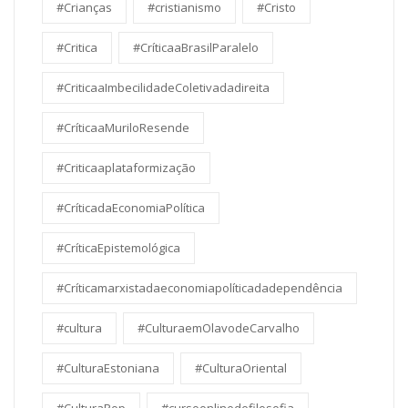
#Crianças
#cristianismo
#Cristo
#Critica
#CríticaaBrasilParalelo
#CriticaaImbecilidadeColetivadadireita
#CríticaaMuriloResende
#Criticaaplataformização
#CríticadaEconomiaPolítica
#CríticaEpistemológica
#Críticamarxistadaeconomiapolíticadadependência
#cultura
#CulturaemOlavodeCarvalho
#CulturaEstoniana
#CulturaOriental
#CulturaPop
#cursoonlinedefilosofia