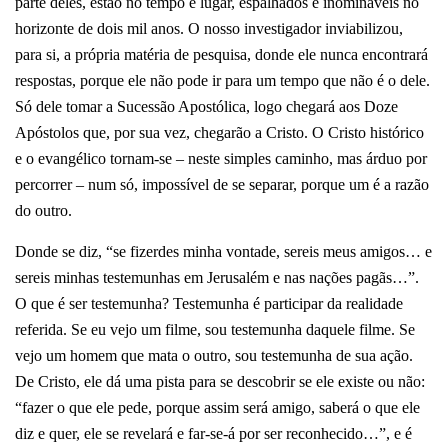
parte deles, estão no tempo e lugar, espalhados e inomináveis no
horizonte de dois mil anos. O nosso investigador inviabilizou,
para si, a própria matéria de pesquisa, donde ele nunca encontrará
respostas, porque ele não pode ir para um tempo que não é o dele.
Só dele tomar a Sucessão Apostólica, logo chegará aos Doze
Apóstolos que, por sua vez, chegarão a Cristo. O Cristo histórico
e o evangélico tornam-se – neste simples caminho, mas árduo por
percorrer – num só, impossível de se separar, porque um é a razão
do outro.
Donde se diz, “se fizerdes minha vontade, sereis meus amigos… e
sereis minhas testemunhas em Jerusalém e nas nações pagãs…”.
O que é ser testemunha? Testemunha é participar da realidade
referida. Se eu vejo um filme, sou testemunha daquele filme. Se
vejo um homem que mata o outro, sou testemunha de sua ação.
De Cristo, ele dá uma pista para se descobrir se ele existe ou não:
“fazer o que ele pede, porque assim será amigo, saberá o que ele
diz e quer, ele se revelará e far-se-á por ser reconhecido…”, e é