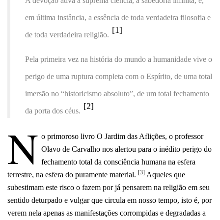
A devoção ativa à suprema ciência, à sabedoria infinita, é,
em última instância, a essência de toda verdadeira filosofia e
[1]
de toda verdadeira religião.
Pela primeira vez na história do mundo a humanidade vive o
perigo de uma ruptura completa com o Espírito, de uma total
imersão no “historicismo absoluto”, de um total fechamento
[2]
da porta dos céus.
N
o primoroso livro O Jardim das Aflições, o professor
Olavo de Carvalho nos alertou para o inédito perigo do
fechamento total da consciência humana na esfera
[3]
terrestre, na esfera do puramente material.
Aqueles que
subestimam este risco o fazem por já pensarem na religião em seu
sentido deturpado e vulgar que circula em nosso tempo, isto é, por
verem nela apenas as manifestações corrompidas e degradadas a