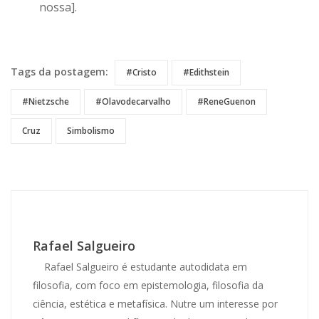
nossa].
References
Tags da postagem:
#Cristo
#Edithstein
#Nietzsche
#Olavodecarvalho
#ReneGuenon
Cruz
Simbolismo
Rafael Salgueiro
Rafael Salgueiro é estudante autodidata em
filosofia, com foco em epistemologia, filosofia da
ciência, estética e metafísica. Nutre um interesse por