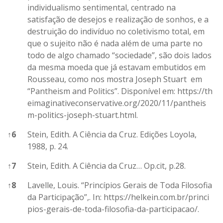
individualismo sentimental, centrado na
satisfação de desejos e realização de sonhos, e a
destruição do indivíduo no coletivismo total, em
que o sujeito não é nada além de uma parte no
todo de algo chamado “sociedade”, são dois lados
da mesma moeda que já estavam embutidos em
Rousseau, como nos mostra Joseph Stuart em
“Pantheism and Politics”. Disponível em:
https://th
eimaginativeconservative.org/2020/11/pantheis
m-politics-joseph-stuart.html
.
↑
6
Stein, Edith. A Ciência da Cruz. Edições Loyola,
1988, p. 24.
↑
7
Stein, Edith. A Ciência da Cruz… Op.cit, p.28.
↑
8
Lavelle, Louis. “Princípios Gerais de Toda Filosofia
da Participação”,. In:
https://helkein.com.br/princi
pios-gerais-de-toda-filosofia-da-participacao/
.