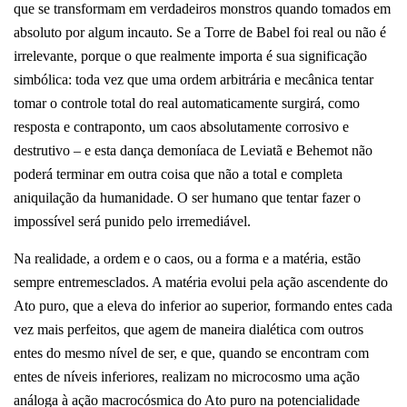
que se transformam em verdadeiros monstros quando tomados em
absoluto por algum incauto. Se a Torre de Babel foi real ou não é
irrelevante, porque o que realmente importa é sua significação
simbólica: toda vez que uma ordem arbitrária e mecânica tentar
tomar o controle total do real automaticamente surgirá, como
resposta e contraponto, um caos absolutamente corrosivo e
destrutivo – e esta dança demoníaca de Leviatã e Behemot não
poderá terminar em outra coisa que não a total e completa
aniquilação da humanidade. O ser humano que tentar fazer o
impossível será punido pelo irremediável.
Na realidade, a ordem e o caos, ou a forma e a matéria, estão
sempre entremesclados. A matéria evolui pela ação ascendente do
Ato puro, que a eleva do inferior ao superior, formando entes cada
vez mais perfeitos, que agem de maneira dialética com outros
entes do mesmo nível de ser, e que, quando se encontram com
entes de níveis inferiores, realizam no microcosmo uma ação
análoga à ação macrocósmica do Ato puro na potencialidade