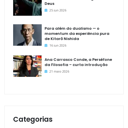
Deus
25 jun 2026
Para além do dualismo — o
momentum da experiência pura
de Kitarō Nishida
16 jun 2026
Ana Carrasco Conde, a Perséfone
da Filosofia – curta introdução
21 maio 2026
Categorias