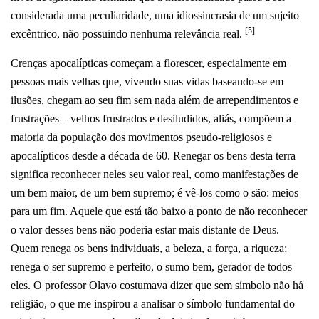
considerada uma peculiaridade, uma idiossincrasia de um sujeito
[5]
excêntrico, não possuindo nenhuma relevância real.
Crenças apocalípticas começam a florescer, especialmente em
pessoas mais velhas que, vivendo suas vidas baseando-se em
ilusões, chegam ao seu fim sem nada além de arrependimentos e
frustrações – velhos frustrados e desiludidos, aliás, compõem a
maioria da população dos movimentos pseudo-religiosos e
apocalípticos desde a década de 60. Renegar os bens desta terra
significa reconhecer neles seu valor real, como manifestações de
um bem maior, de um bem supremo; é vê-los como o são: meios
para um fim. Aquele que está tão baixo a ponto de não reconhecer
o valor desses bens não poderia estar mais distante de Deus.
Quem renega os bens individuais, a beleza, a força, a riqueza;
renega o ser supremo e perfeito, o sumo bem, gerador de todos
eles. O professor Olavo costumava dizer que sem símbolo não há
religião, o que me inspirou a analisar o símbolo fundamental do