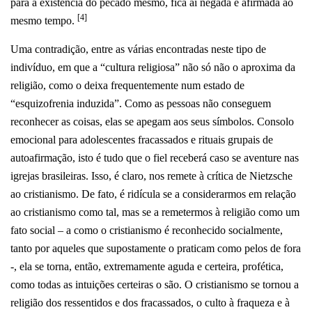
para a existência do pecado mesmo, fica aí negada e afirmada ao
[4]
mesmo tempo.
Uma contradição, entre as várias encontradas neste tipo de
indivíduo, em que a “cultura religiosa” não só não o aproxima da
religião, como o deixa frequentemente num estado de
“esquizofrenia induzida”. Como as pessoas não conseguem
reconhecer as coisas, elas se apegam aos seus símbolos. Consolo
emocional para adolescentes fracassados e rituais grupais de
autoafirmação, isto é tudo que o fiel receberá caso se aventure nas
igrejas brasileiras. Isso, é claro, nos remete à crítica de Nietzsche
ao cristianismo. De fato, é ridícula se a considerarmos em relação
ao cristianismo como tal, mas se a remetermos à religião como um
fato social – a como o cristianismo é reconhecido socialmente,
tanto por aqueles que supostamente o praticam como pelos de fora
-, ela se torna, então, extremamente aguda e certeira, profética,
como todas as intuições certeiras o são. O cristianismo se tornou a
religião dos ressentidos e dos fracassados, o culto à fraqueza e à