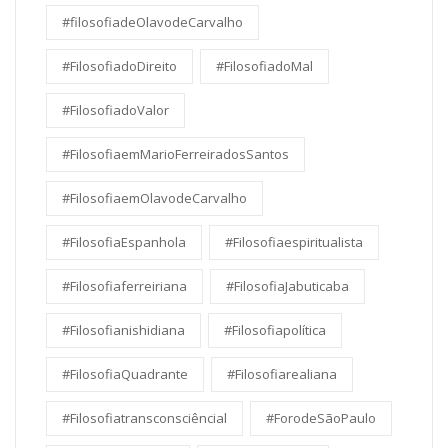
#filosofiadeOlavodeCarvalho
#FilosofiadoDireito
#FilosofiadoMal
#FilosofiadoValor
#FilosofiaemMarioFerreiradosSantos
#FilosofiaemOlavodeCarvalho
#FilosofiaEspanhola
#Filosofiaespiritualista
#Filosofiaferreiriana
#FilosofiaJabuticaba
#Filosofianishidiana
#Filosofiapolítica
#FilosofiaQuadrante
#Filosofiarealiana
#Filosofiatransconsciêncial
#ForodeSãoPaulo