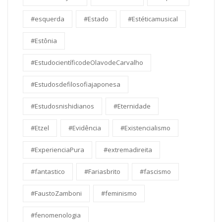
#esquerda
#Estado
#Estéticamusical
#Estônia
#EstudocientíficodeOlavodeCarvalho
#Estudosdefilosofiajaponesa
#Estudosnishidianos
#Eternidade
#Etzel
#Evidência
#Existencialismo
#ExperienciaPura
#extremadireita
#fantastico
#Fariasbrito
#fascismo
#FaustoZamboni
#feminismo
#fenomenologia