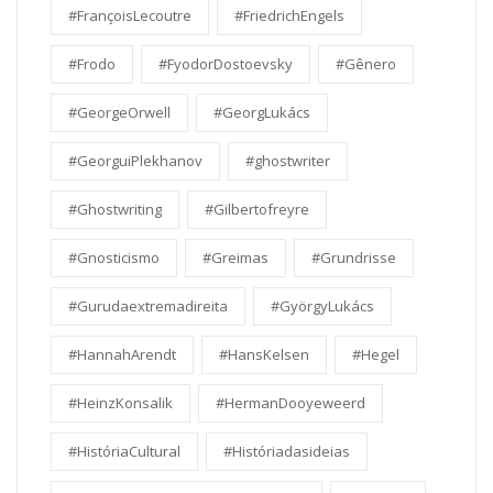
#FrançoisLecoutre
#FriedrichEngels
#Frodo
#FyodorDostoevsky
#Gênero
#GeorgeOrwell
#GeorgLukács
#GeorguiPlekhanov
#ghostwriter
#Ghostwriting
#Gilbertofreyre
#Gnosticismo
#Greimas
#Grundrisse
#Gurudaextremadireita
#GyörgyLukács
#HannahArendt
#HansKelsen
#Hegel
#HeinzKonsalik
#HermanDooyeweerd
#HistóriaCultural
#Históriadasideias