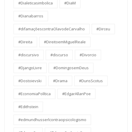
#Dialeticasimbolica
#DiaM
#Dianabarros
#difamaçõescontraOlavodeCarvalho
#Dirceu
#Direita
#DireitoemMiguelReale
#discursivo
#discurso
#Divorcio
#DjangoLivre
#DomingosemDeus
#Dostoievski
#Drama
#DunsScotus
#EconomiaPolítica
#EdgarAllanPoe
#Edithstein
#edmundhusserlcontraopsicologismo