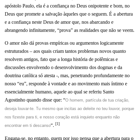
apóstolo Paulo, ela é a confiança no Deus onipotente e bom, no
Deus que promete a salvação àqueles que o seguem. É a abertura
e a confiança neste Deus de amor que, nos abarcando e
abrangendo infinitamente, “prova” as realidades que não se veem.
O amor não dá provas empíricas ou argumentos logicamente
estruturados – aos quais criam tantos problemas novos quanto
resolvem antigos, fato que a longa história de polêmicas e
discussões envolvendo o desenvolvimento dos dogmas e da
doutrina católica só atesta -, mas, penetrando profundamente no
nosso “eu”, responde à vontade e ao movimento mais íntimo e
essencialmente humano, aquele ao qual se referiu Santo
Agostinho quando disse que: “
O homem, partícula de tua criação,
deseja louvar-te. Tu mesmo que incitas ao deleite no teu louvor, porque
nos fizeste para ti, e nosso coração está inquieto enquanto não
[1]
“.
encontrar em ti descanso
Engana-se, no entanto, quem por isso pensa que a abertura para o