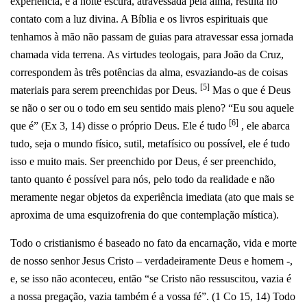
experiência, e a noite escura, atravessada pela alma, resulta no
contato com a luz divina. A Bíblia e os livros espirituais que
tenhamos à mão não passam de guias para atravessar essa jornada
chamada vida terrena. As virtudes teologais, para João da Cruz,
correspondem às três potências da alma, esvaziando-as de coisas
[5]
materiais para serem preenchidas por Deus.
Mas o que é Deus
se não o ser ou o todo em seu sentido mais pleno? “Eu sou aquele
[6]
que é” (Ex 3, 14) disse o próprio Deus. Ele é tudo
, ele abarca
tudo, seja o mundo físico, sutil, metafísico ou possível, ele é tudo
isso e muito mais. Ser preenchido por Deus, é ser preenchido,
tanto quanto é possível para nós, pelo todo da realidade e não
meramente negar objetos da experiência imediata (ato que mais se
aproxima de uma esquizofrenia do que contemplação mística).
Todo o cristianismo é baseado no fato da encarnação, vida e morte
de nosso senhor Jesus Cristo – verdadeiramente Deus e homem -,
e, se isso não aconteceu, então “se Cristo não ressuscitou, vazia é
a nossa pregação, vazia também é a vossa fé”. (1 Co 15, 14) Todo