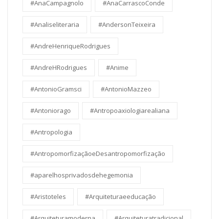
#AnaCampagnolo
#AnaCarrascoConde
#Analiseliteraria
#AndersonTeixeira
#AndreHenriqueRodrigues
#AndreHRodrigues
#Anime
#AntonioGramsci
#AntonioMazzeo
#Antoniorago
#Antropoaxiologiarealiana
#Antropologia
#AntropomorfizaçãoeDesantropomorfização
#aparelhosprivadosdehegemonia
#Aristoteles
#Arquiteturaeeducação
#Arquiteturamoderna
#Arquiteturatradicional