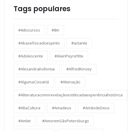
Tags populares
#4discursos
#8m
#Abasefisicadoespirito
#actante
#Adolescente
#AlainPeyrefitte
#AlexandraKollontai
#AlfredKinsey
#AlgumaCoisaHá
#Alienação
#Aliteraturacomorevelaçãoestéticadaexperiênciahistórica
#AltaCultura
#Amadeus
#AmãodeDeus
#Amlet
#AmoremSãoPetersburgo