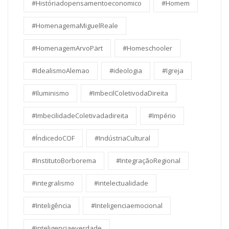
#Históriadopensamentoeconomico
#Homem
#HomenagemaMiguelReale
#HomenagemArvoPärt
#Homeschooler
#IdealismoAlemao
#ideologia
#Igreja
#Iluminismo
#ImbecilColetivodaDireita
#ImbecilidadeColetivadadireita
#Império
#ÍndicedoCOF
#IndústriaCultural
#InstitutoBorborema
#IntegraçãoRegional
#integralismo
#intelectualidade
#Inteligência
#Inteligenciaemocional
#inteligenciaeverdade