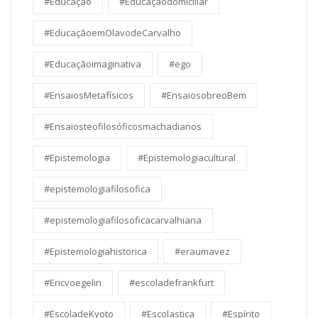
#Educação
#Educaçãodomiciliar
#EducaçãoemOlavodeCarvalho
#Educaçãoimaginativa
#ego
#EnsaiosMetafísicos
#EnsaiosobreoBem
#Ensaiosteofilosóficosmachadianos
#Epistemologia
#Epistemologiacultural
#epistemologiafilosofica
#epistemologiafilosoficacarvalhiana
#Epistemologiahistorica
#eraumavez
#Ericvoegelin
#escoladefrankfurt
#EscoladeKyoto
#Escolastica
#Espírito