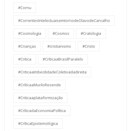
#Cornu
#CorrentesIntelectuaisemtornodeOlavodeCarvalho
#Cosmologia
#Cosmos
#Cratologia
#Crianças
#cristianismo
#Cristo
#Critica
#CríticaaBrasilParalelo
#CriticaaImbecilidadeColetivadadireita
#CríticaaMuriloResende
#Criticaaplataformização
#CríticadaEconomiaPolítica
#CríticaEpistemológica