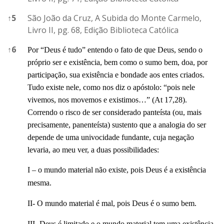
↑
5
São João da Cruz, A Subida do Monte Carmelo,
Livro II, pg. 68, Edição Biblioteca Católica
↑
6
Por “Deus é tudo” entendo o fato de que Deus, sendo o
próprio ser e existência, bem como o sumo bem, doa, por
participação, sua existência e bondade aos entes criados.
Tudo existe nele, como nos diz o apóstolo: “pois nele
vivemos, nos movemos e existimos…” (At 17,28).
Correndo o risco de ser considerado panteísta (ou, mais
precisamente, panenteísta) sustento que a analogia do ser
depende de uma univocidade fundante, cuja negação
levaria, ao meu ver, a duas possibilidades:
I – o mundo material não existe, pois Deus é a existência
mesma.
II-
O mundo material é mal, pois Deus é o sumo bem.
III-
Deus é limitado e o mundo material tem uma existência