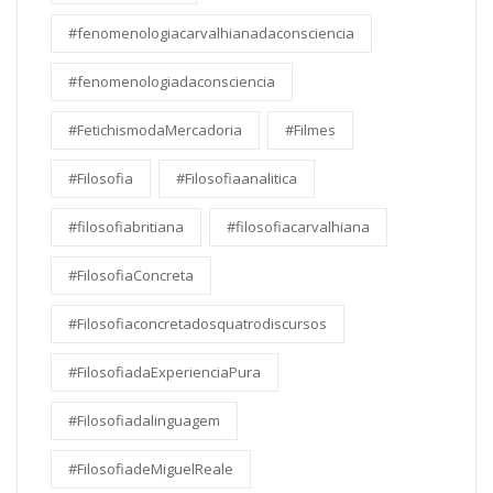
#fenomenologiacarvalhianadaconsciencia
#fenomenologiadaconsciencia
#FetichismodaMercadoria
#Filmes
#Filosofia
#Filosofiaanalitica
#filosofiabritiana
#filosofiacarvalhiana
#FilosofiaConcreta
#Filosofiaconcretadosquatrodiscursos
#FilosofiadaExperienciaPura
#Filosofiadalinguagem
#FilosofiadeMiguelReale