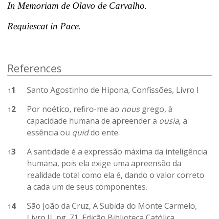
In Memoriam de Olavo de Carvalho.
Requiescat in Pace
.
References
↑
1
Santo Agostinho de Hipona, Confissões, Livro I
↑
2
Por noético, refiro-me ao
nous
grego, à
capacidade humana de apreender a
ousia
, a
essência ou
quid
do ente.
↑
3
A santidade é a expressão máxima da inteligência
humana, pois ela exige uma apreensão da
realidade total como ela é, dando o valor correto
a cada um de seus componentes.
↑
4
São João da Cruz, A Subida do Monte Carmelo,
Livro II, pg. 71, Edição Biblioteca Católica