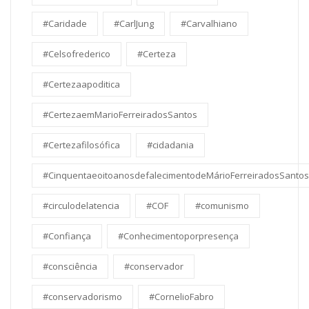
#Caridade
#CarlJung
#Carvalhiano
#Celsofrederico
#Certeza
#Certezaapoditica
#CertezaemMarioFerreiradosSantos
#Certezafilosófica
#cidadania
#CinquentaeoitoanosdefalecimentodeMárioFerreiradosSantos
#circulodelatencia
#COF
#comunismo
#Confiança
#Conhecimentoporpresença
#consciência
#conservador
#conservadorismo
#CornelioFabro