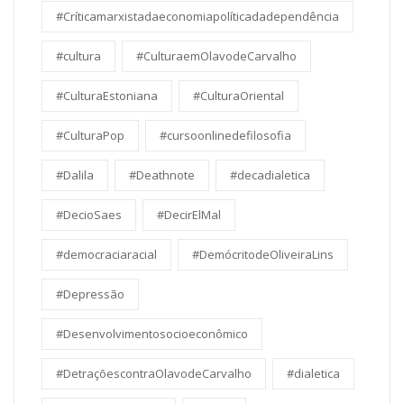
#Críticamarxistadaeconomiapolíticadadependência
#cultura
#CulturaemOlavodeCarvalho
#CulturaEstoniana
#CulturaOriental
#CulturaPop
#cursoonlinedefilosofia
#Dalila
#Deathnote
#decadialetica
#DecioSaes
#DecirElMal
#democraciaracial
#DemócritodeOliveiraLins
#Depressão
#Desenvolvimentosocioeconômico
#DetraçõescontraOlavodeCarvalho
#dialetica