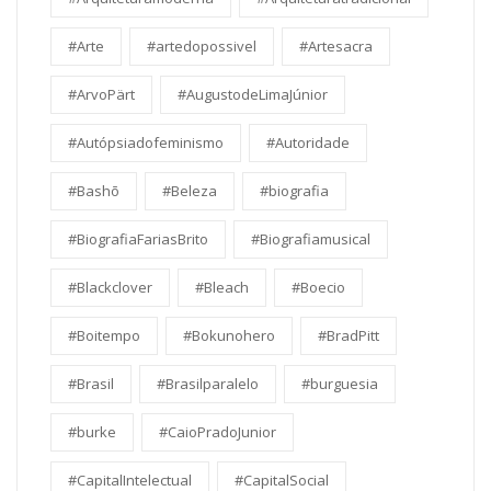
#Arte
#artedopossivel
#Artesacra
#ArvoPärt
#AugustodeLimaJúnior
#Autópsiadofeminismo
#Autoridade
#Bashō
#Beleza
#biografia
#BiografiaFariasBrito
#Biografiamusical
#Blackclover
#Bleach
#Boecio
#Boitempo
#Bokunohero
#BradPitt
#Brasil
#Brasilparalelo
#burguesia
#burke
#CaioPradoJunior
#CapitalIntelectual
#CapitalSocial