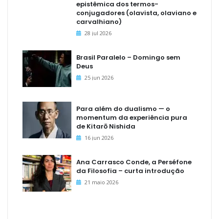
epistêmica dos termos-
conjugadores (olavista, olaviano e
carvalhiano)
28 jul 2026
Brasil Paralelo – Domingo sem
Deus
25 jun 2026
Para além do dualismo — o
momentum da experiência pura
de Kitarō Nishida
16 jun 2026
Ana Carrasco Conde, a Perséfone
da Filosofia – curta introdução
21 maio 2026