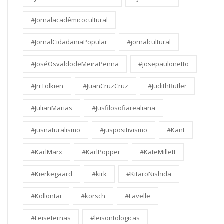
#Jornalacadêmicocultural
#JornalCidadaniaPopular
#jornalcultural
#JoséOsvaldodeMeiraPenna
#josepaulonetto
#JrrTolkien
#JuanCruzCruz
#JudithButler
#JulianMarias
#Jusfilosofiarealiana
#jusnaturalismo
#juspositivismo
#Kant
#KarlMarx
#KarlPopper
#KateMillett
#Kierkegaard
#kirk
#KitarōNishida
#Kollontai
#korsch
#Lavelle
#Leiseternas
#leisontologicas