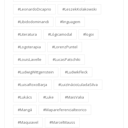
#LeonardoDicaprio
#LeszekKolakowski
#Libidodominandi
#linguagem
#Literatura
#Lógicamodal
#logoi
#Logoterapia
#LorenzPuntel
#LouisLavelle
#LucasPatschiki
#LudwigWittgenstein
#LudwikFleck
#LuisaRoxoBarja
#LuizInácioLuladaSilva
#Lukács
#Luke
#MaisValia
#Mangá
#Mapareferencialteorico
#Maquiavel
#MarcelMauss