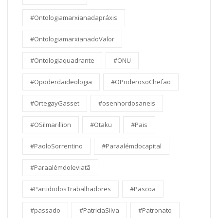
#Ontologiamarxianadapráxis
#OntologiamarxianadoValor
#Ontologiaquadrante
#ONU
#Opoderdaideologia
#OPoderosoChefao
#OrtegayGasset
#osenhordosaneis
#OSilmarillion
#Otaku
#Pais
#PaoloSorrentino
#Paraalémdocapital
#Paraalémdoleviatã
#PartidodosTrabalhadores
#Pascoa
#passado
#PatriciaSilva
#Patronato