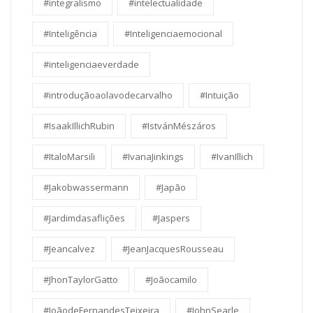
#integralismo
#intelectualidade
#Inteligência
#Inteligenciaemocional
#inteligenciaeverdade
#introduçãoaolavodecarvalho
#Intuição
#IsaakIllichRubin
#IstvánMészáros
#ItaloMarsili
#IvanaJinkings
#IvanIllich
#Jakobwassermann
#Japão
#Jardimdasaflições
#Jaspers
#Jeancalvez
#JeanJacquesRousseau
#JhonTaylorGatto
#Joãocamilo
#JoãodeFernandesTeixeira
#JohnSearle