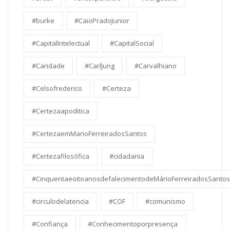
#burke
#CaioPradoJunior
#CapitalIntelectual
#CapitalSocial
#Caridade
#CarlJung
#Carvalhiano
#Celsofrederico
#Certeza
#Certezaapoditica
#CertezaemMarioFerreiradosSantos
#Certezafilosófica
#cidadania
#CinquentaeoitoanosdefalecimentodeMárioFerreiradosSantos
#circulodelatencia
#COF
#comunismo
#Confiança
#Conhecimentoporpresença