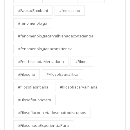
#FaustoZamboni
#feminismo
#fenomenologia
#fenomenologiacarvalhianadaconsciencia
#fenomenologiadaconsciencia
#FetichismodaMercadoria
#Filmes
#Filosofia
#Filosofiaanalitica
#filosofiabritiana
#filosofiacarvalhiana
#FilosofiaConcreta
#Filosofiaconcretadosquatrodiscursos
#FilosofiadaExperienciaPura