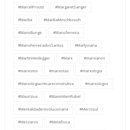
#MarcelProust
#MargaretSanger
#Marília
#MaríliaMoschkovich
#MarioBunge
#Marioferreira
#MarioFerreiradosSantos
#Marlyviana
#MartinHeidegger
#Marx
#marxianos
#marxismo
#marxistas
#marxologia
#Marxologiacriticareconstrutiva
#marxologos
#Maurizius
#MaximilienRubel
#Mentalidaderevolucionaria
#Mercosul
#Meszaros
#Metafisica