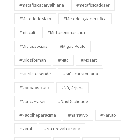
#metafisicacarvalhiana
#metafisicadoser
#MetododeMarx
#Metodologiacientifica
#midcult
#Midiasemmascara
#Mídiassociais
#MiguelReale
#Milosforman
#Mito
#Mozart
#MuriloResende
#MúsicaEstoniana
#Nadaabsoluto
#Nāgārjuna
#NancyFraser
#NãoDualidade
#Nãoolheparacima
#narrativo
#Naruto
#Natal
#Naturezahumana