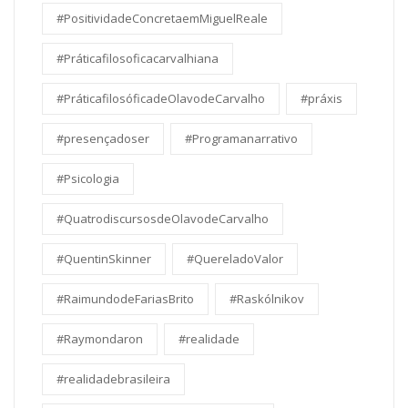
#PositividadeConcretaemMiguelReale
#Práticafilosoficacarvalhiana
#PráticafilosóficadeOlavodeCarvalho
#práxis
#presençadoser
#Programanarrativo
#Psicologia
#QuatrodiscursosdeOlavodeCarvalho
#QuentinSkinner
#QuereladoValor
#RaimundodeFariasBrito
#Raskólnikov
#Raymondaron
#realidade
#realidadebrasileira