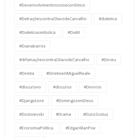
#Desenvolvimentosocioeconômico
#DetraçõescontraOlavodeCarvalho
#dialetica
#Dialeticasimbolica
#DiaM
#Dianabarros
#difamaçõescontraOlavodeCarvalho
#Dirceu
#Direita
#DireitoemMiguelReale
#discursivo
#discurso
#Divorcio
#DjangoLivre
#DomingosemDeus
#Dostoievski
#Drama
#DunsScotus
#EconomiaPolítica
#EdgarAllanPoe