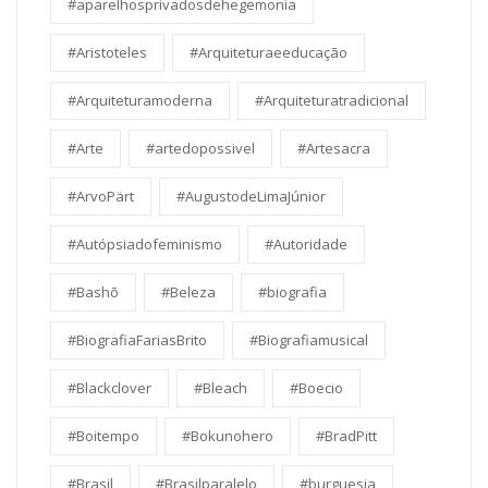
#aparelhosprivadosdehegemonia
#Aristoteles
#Arquiteturaeeducação
#Arquiteturamoderna
#Arquiteturatradicional
#Arte
#artedopossivel
#Artesacra
#ArvoPärt
#AugustodeLimaJúnior
#Autópsiadofeminismo
#Autoridade
#Bashō
#Beleza
#biografia
#BiografiaFariasBrito
#Biografiamusical
#Blackclover
#Bleach
#Boecio
#Boitempo
#Bokunohero
#BradPitt
#Brasil
#Brasilparalelo
#burguesia