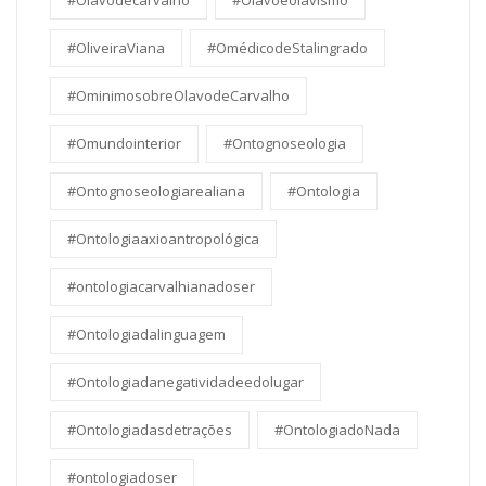
#Olavodecarvalho
#Olavoeolavismo
#OliveiraViana
#OmédicodeStalingrado
#OminimosobreOlavodeCarvalho
#Omundointerior
#Ontognoseologia
#Ontognoseologiarealiana
#Ontologia
#Ontologiaaxioantropológica
#ontologiacarvalhianadoser
#Ontologiadalinguagem
#Ontologiadanegatividadeedolugar
#Ontologiadasdetrações
#OntologiadoNada
#ontologiadoser