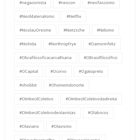
#negacionista
#neocon
#neofascismo
#NeoMaterialismo
#Netflix
#NicolauOresme
#Nietzsche
#Niilismo
#Nishida
#NorthropFrye
#Oamorinfeliz
#Obrafilosoficacarvalhiana
#OBrasilfilosófico
#OCapital
#Ocorvo
#Ogatopreto
#ohobbit
#Ohomemdonorte
#OImbecilColetivo
#OImbecilColetivodadireita
#OImbecilColetivodeolavistas
#Olabocos
#Olaviano
#Olavismo