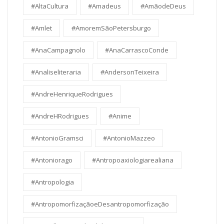
#AltaCultura
#Amadeus
#AmãodeDeus
#Amlet
#AmoremSãoPetersburgo
#AnaCampagnolo
#AnaCarrascoConde
#Analiseliteraria
#AndersonTeixeira
#AndreHenriqueRodrigues
#AndreHRodrigues
#Anime
#AntonioGramsci
#AntonioMazzeo
#Antoniorago
#Antropoaxiologiarealiana
#Antropologia
#AntropomorfizaçãoeDesantropomorfização