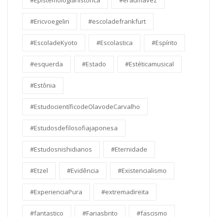
#Epistemologiahistorica
#eraumavez
#Ericvoegelin
#escoladefrankfurt
#EscoladeKyoto
#Escolastica
#Espírito
#esquerda
#Estado
#Estéticamusical
#Estônia
#EstudocientíficodeOlavodeCarvalho
#Estudosdefilosofiajaponesa
#Estudosnishidianos
#Eternidade
#Etzel
#Evidência
#Existencialismo
#ExperienciaPura
#extremadireita
#fantastico
#Fariasbrito
#fascismo