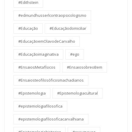
#Edithstein
#edmundhusserlcontraopsicologismo
#Educação
#Educaçãodomiciliar
#EducaçãoemOlavodeCarvalho
#Educaçãoimaginativa
#ego
#EnsaiosMetafísicos
#EnsaiosobreoBem
#Ensaiosteofilosóficosmachadianos
#Epistemologia
#Epistemologiacultural
#epistemologiafilosofica
#epistemologiafilosoficacarvalhiana