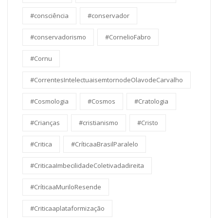
#consciência
#conservador
#conservadorismo
#CornelioFabro
#Cornu
#CorrentesIntelectuaisemtornodeOlavodeCarvalho
#Cosmologia
#Cosmos
#Cratologia
#Crianças
#cristianismo
#Cristo
#Critica
#CríticaaBrasilParalelo
#CriticaaImbecilidadeColetivadadireita
#CríticaaMuriloResende
#Criticaaplataformização