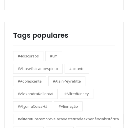
Tags populares
#4discursos
#8m
#Abasefisicadoespirito
#actante
#Adolescente
#AlainPeyrefitte
#AlexandraKollontai
#AlfredKinsey
#AlgumaCoisaHá
#Alienação
#Aliteraturacomorevelaçãoestéticadaexperiênciahistórica