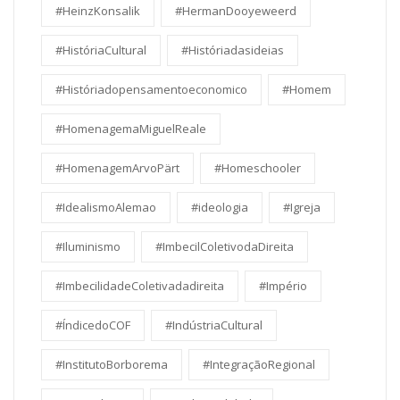
#HeinzKonsalik
#HermanDooyeweerd
#HistóriaCultural
#Históriadasideias
#Históriadopensamentoeconomico
#Homem
#HomenagemaMiguelReale
#HomenagemArvoPärt
#Homeschooler
#IdealismoAlemao
#ideologia
#Igreja
#Iluminismo
#ImbecilColetivodaDireita
#ImbecilidadeColetivadadireita
#Império
#ÍndicedoCOF
#IndústriaCultural
#InstitutoBorborema
#IntegraçãoRegional