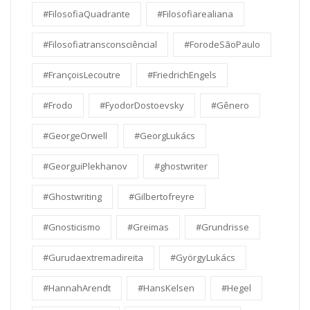
#FilosofiaQuadrante
#Filosofiarealiana
#Filosofiatransconsciêncial
#ForodeSãoPaulo
#FrançoisLecoutre
#FriedrichEngels
#Frodo
#FyodorDostoevsky
#Gênero
#GeorgeOrwell
#GeorgLukács
#GeorguiPlekhanov
#ghostwriter
#Ghostwriting
#Gilbertofreyre
#Gnosticismo
#Greimas
#Grundrisse
#Gurudaextremadireita
#GyörgyLukács
#HannahArendt
#HansKelsen
#Hegel