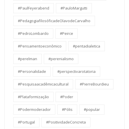
#PaulFeyerabend
#PauloMargutti
#PedagogiafilosóficadeOlavodeCarvalho
#PedroLombardo
#Peirce
#Pensamentoeconômico
#pentadialetica
#perelman
#perenialismo
#Personalidade
#perspectivarotatoria
#Pesquisaacadêmicacultural
#PierreBourdieu
#Plataformização
#Poder
#Podermoderador
#Pólis
#popular
#Portugal
#PositividadeConcreta