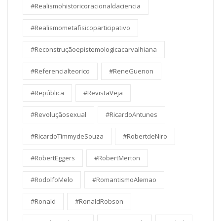
#Realismohistoricoracionaldaciencia
#Realismometafisicoparticipativo
#Reconstruçãoepistemologicacarvalhiana
#Referencialteorico
#ReneGuenon
#República
#RevistaVeja
#Revoluçãosexual
#RicardoAntunes
#RicardoTimmydeSouza
#RobertdeNiro
#RobertEggers
#RobertMerton
#RodolfoMelo
#RomantismoAlemao
#Ronald
#RonaldRobson