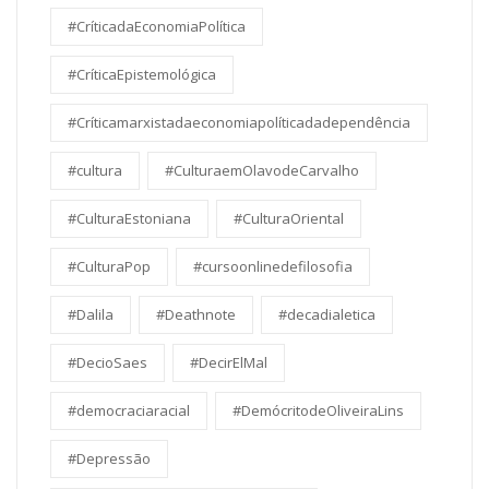
#CríticadaEconomiaPolítica
#CríticaEpistemológica
#Críticamarxistadaeconomiapolíticadadependência
#cultura
#CulturaemOlavodeCarvalho
#CulturaEstoniana
#CulturaOriental
#CulturaPop
#cursoonlinedefilosofia
#Dalila
#Deathnote
#decadialetica
#DecioSaes
#DecirElMal
#democraciaracial
#DemócritodeOliveiraLins
#Depressão