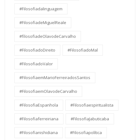
#Filosofiadalinguagem
#FilosofiadeMiguelReale
#filosofiadeOlavodeCarvalho
#FilosofiadoDireito
#FilosofiadoMal
#FilosofiadoValor
#FilosofiaemMarioFerreiradosSantos
#FilosofiaemOlavodeCarvalho
#FilosofiaEspanhola
#Filosofiaespiritualista
#Filosofiaferreiriana
#FilosofiaJabuticaba
#Filosofianishidiana
#Filosofiapolítica