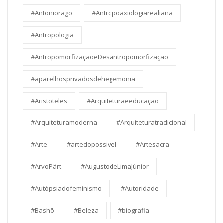
#Antoniorago
#Antropoaxiologiarealiana
#Antropologia
#AntropomorfizaçãoeDesantropomorfização
#aparelhosprivadosdehegemonia
#Aristoteles
#Arquiteturaeeducação
#Arquiteturamoderna
#Arquiteturatradicional
#Arte
#artedopossivel
#Artesacra
#ArvoPärt
#AugustodeLimaJúnior
#Autópsiadofeminismo
#Autoridade
#Bashō
#Beleza
#biografia