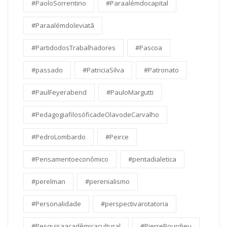
#PaoloSorrentino
#Paraalémdocapital
#Paraalémdoleviatã
#PartidodosTrabalhadores
#Pascoa
#passado
#PatriciaSilva
#Patronato
#PaulFeyerabend
#PauloMargutti
#PedagogiafilosóficadeOlavodeCarvalho
#PedroLombardo
#Peirce
#Pensamentoeconômico
#pentadialetica
#perelman
#perenialismo
#Personalidade
#perspectivarotatoria
#Pesquisaacadêmicacultural
#PierreBourdieu