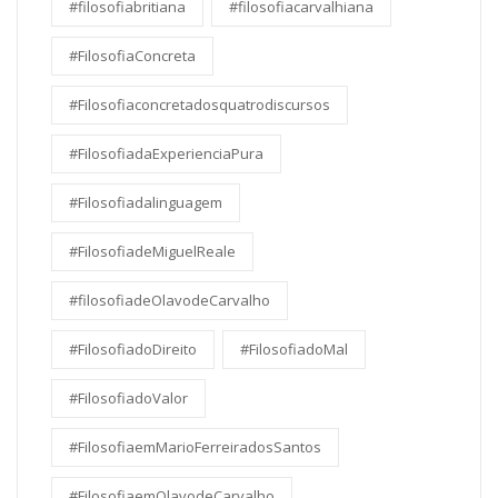
#filosofiabritiana
#filosofiacarvalhiana
#FilosofiaConcreta
#Filosofiaconcretadosquatrodiscursos
#FilosofiadaExperienciaPura
#Filosofiadalinguagem
#FilosofiadeMiguelReale
#filosofiadeOlavodeCarvalho
#FilosofiadoDireito
#FilosofiadoMal
#FilosofiadoValor
#FilosofiaemMarioFerreiradosSantos
#FilosofiaemOlavodeCarvalho