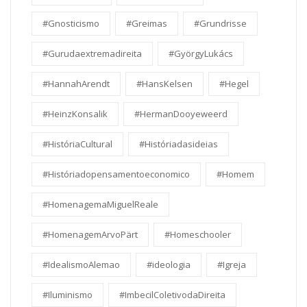
#Gnosticismo
#Greimas
#Grundrisse
#Gurudaextremadireita
#GyörgyLukács
#HannahArendt
#HansKelsen
#Hegel
#HeinzKonsalik
#HermanDooyeweerd
#HistóriaCultural
#Históriadasideias
#Históriadopensamentoeconomico
#Homem
#HomenagemaMiguelReale
#HomenagemArvoPärt
#Homeschooler
#IdealismoAlemao
#ideologia
#Igreja
#Iluminismo
#ImbecilColetivodaDireita