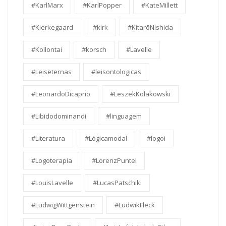
#KarlMarx
#KarlPopper
#KateMillett
#Kierkegaard
#kirk
#KitarōNishida
#Kollontai
#korsch
#Lavelle
#Leiseternas
#leisontologicas
#LeonardoDicaprio
#LeszekKolakowski
#Libidodominandi
#linguagem
#Literatura
#Lógicamodal
#logoi
#Logoterapia
#LorenzPuntel
#LouisLavelle
#LucasPatschiki
#LudwigWittgenstein
#LudwikFleck