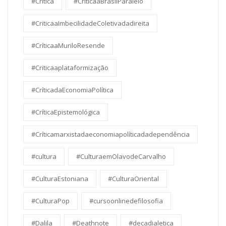
#Critica
#CríticaaBrasilParalelo
#CriticaaImbecilidadeColetivadadireita
#CríticaaMuriloResende
#Criticaaplataformização
#CríticadaEconomiaPolítica
#CríticaEpistemológica
#Críticamarxistadaeconomiapolíticadadependência
#cultura
#CulturaemOlavodeCarvalho
#CulturaEstoniana
#CulturaOriental
#CulturaPop
#cursoonlinedefilosofia
#Dalila
#Deathnote
#decadialetica