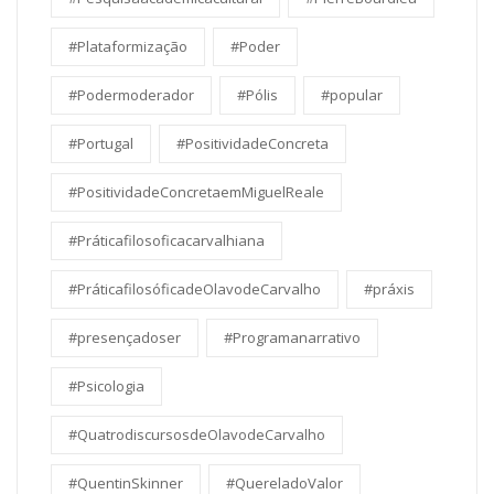
#Plataformização
#Poder
#Podermoderador
#Pólis
#popular
#Portugal
#PositividadeConcreta
#PositividadeConcretaemMiguelReale
#Práticafilosoficacarvalhiana
#PráticafilosóficadeOlavodeCarvalho
#práxis
#presençadoser
#Programanarrativo
#Psicologia
#QuatrodiscursosdeOlavodeCarvalho
#QuentinSkinner
#QuereladoValor