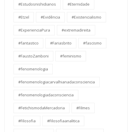
#Estudosnishidianos
#Eternidade
#Etzel
#Evidência
#Existencialismo
#ExperienciaPura
#extremadireita
#fantastico
#Fariasbrito
#fascismo
#FaustoZamboni
#feminismo
#fenomenologia
#fenomenologiacarvalhianadaconsciencia
#fenomenologiadaconsciencia
#FetichismodaMercadoria
#Filmes
#Filosofia
#Filosofiaanalitica