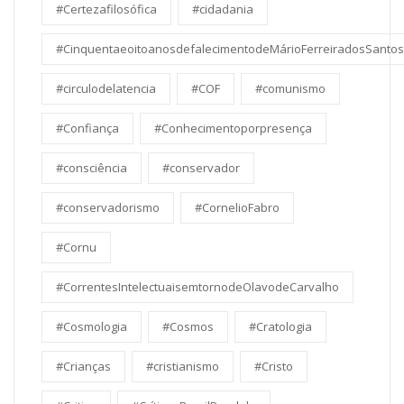
#Certezafilosófica
#cidadania
#CinquentaeoitoanosdefalecimentodeMárioFerreiradosSantos
#circulodelatencia
#COF
#comunismo
#Confiança
#Conhecimentoporpresença
#consciência
#conservador
#conservadorismo
#CornelioFabro
#Cornu
#CorrentesIntelectuaisemtornodeOlavodeCarvalho
#Cosmologia
#Cosmos
#Cratologia
#Crianças
#cristianismo
#Cristo