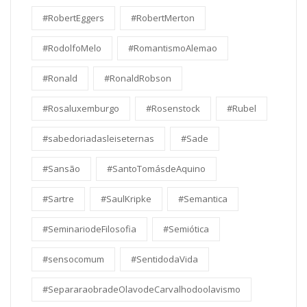
#RobertEggers
#RobertMerton
#RodolfoMelo
#RomantismoAlemao
#Ronald
#RonaldRobson
#Rosaluxemburgo
#Rosenstock
#Rubel
#sabedoriadasleiseternas
#Sade
#Sansão
#SantoTomásdeAquino
#Sartre
#SaulKripke
#Semantica
#SeminariodeFilosofia
#Semiótica
#sensocomum
#SentidodaVida
#SepararaobradeOlavodeCarvalhodoolavismo