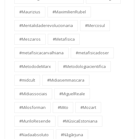
#Maurizius
#MaximilienRubel
#Mentalidaderevolucionaria
#Mercosul
#Meszaros
#Metafisica
#metafisicacarvalhiana
#metafisicadoser
#MetododeMarx
#Metodologiacientifica
#midcult
#Midiasemmascara
#Mídiassociais
#MiguelReale
#Milosforman
#Mito
#Mozart
#MuriloResende
#MúsicaEstoniana
#Nadaabsoluto
#Nāgārjuna