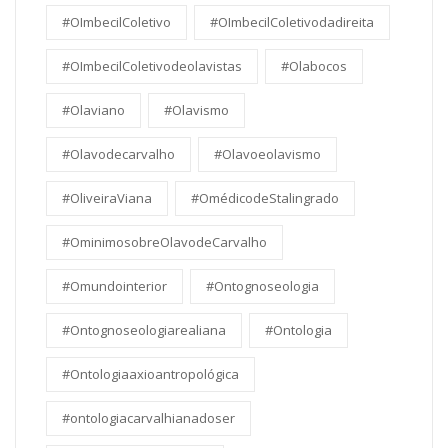
#OImbecilColetivo
#OImbecilColetivodadireita
#OImbecilColetivodeolavistas
#Olabocos
#Olaviano
#Olavismo
#Olavodecarvalho
#Olavoeolavismo
#OliveiraViana
#OmédicodeStalingrado
#OminimosobreOlavodeCarvalho
#Omundointerior
#Ontognoseologia
#Ontognoseologiarealiana
#Ontologia
#Ontologiaaxioantropológica
#ontologiacarvalhianadoser