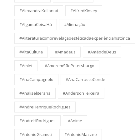
#AlexandraKollontai
#AlfredKinsey
#AlgumaCoisaHá
#Alienação
#Aliteraturacomorevelaçãoestéticadaexperiênciahistórica
#AltaCultura
#Amadeus
#AmãodeDeus
#Amlet
#AmoremSãoPetersburgo
#AnaCampagnolo
#AnaCarrascoConde
#Analiseliteraria
#AndersonTeixeira
#AndreHenriqueRodrigues
#AndreHRodrigues
#Anime
#AntonioGramsci
#AntonioMazzeo