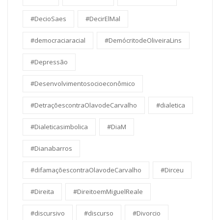
#DecioSaes
#DecirElMal
#democraciaracial
#DemócritodeOliveiraLins
#Depressão
#Desenvolvimentosocioeconômico
#DetraçõescontraOlavodeCarvalho
#dialetica
#Dialeticasimbolica
#DiaM
#Dianabarros
#difamaçõescontraOlavodeCarvalho
#Dirceu
#Direita
#DireitoemMiguelReale
#discursivo
#discurso
#Divorcio