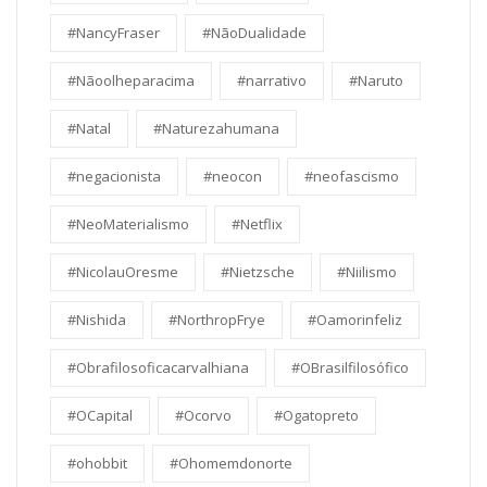
#NancyFraser
#NãoDualidade
#Nãoolheparacima
#narrativo
#Naruto
#Natal
#Naturezahumana
#negacionista
#neocon
#neofascismo
#NeoMaterialismo
#Netflix
#NicolauOresme
#Nietzsche
#Niilismo
#Nishida
#NorthropFrye
#Oamorinfeliz
#Obrafilosoficacarvalhiana
#OBrasilfilosófico
#OCapital
#Ocorvo
#Ogatopreto
#ohobbit
#Ohomemdonorte