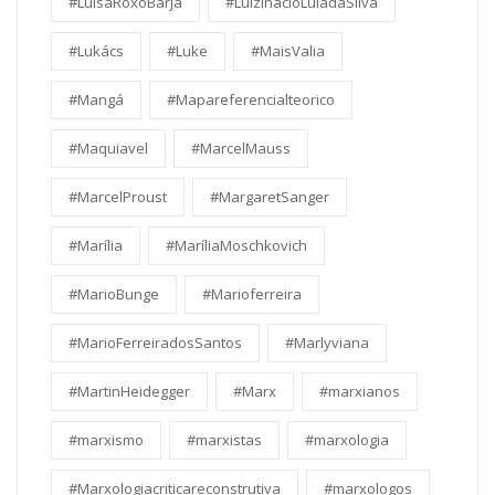
#LuisaRoxoBarja
#LuizInácioLuladaSilva
#Lukács
#Luke
#MaisValia
#Mangá
#Mapareferencialteorico
#Maquiavel
#MarcelMauss
#MarcelProust
#MargaretSanger
#Marília
#MaríliaMoschkovich
#MarioBunge
#Marioferreira
#MarioFerreiradosSantos
#Marlyviana
#MartinHeidegger
#Marx
#marxianos
#marxismo
#marxistas
#marxologia
#Marxologiacriticareconstrutiva
#marxologos