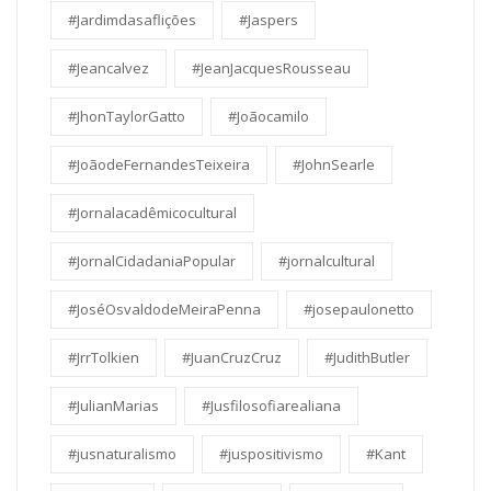
#Jardimdasaflições
#Jaspers
#Jeancalvez
#JeanJacquesRousseau
#JhonTaylorGatto
#Joãocamilo
#JoãodeFernandesTeixeira
#JohnSearle
#Jornalacadêmicocultural
#JornalCidadaniaPopular
#jornalcultural
#JoséOsvaldodeMeiraPenna
#josepaulonetto
#JrrTolkien
#JuanCruzCruz
#JudithButler
#JulianMarias
#Jusfilosofiarealiana
#jusnaturalismo
#juspositivismo
#Kant