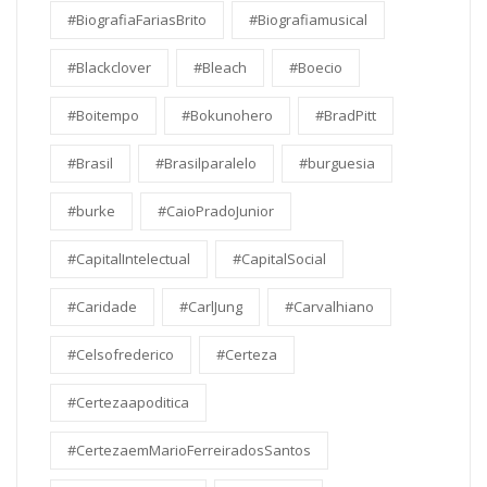
#BiografiaFariasBrito
#Biografiamusical
#Blackclover
#Bleach
#Boecio
#Boitempo
#Bokunohero
#BradPitt
#Brasil
#Brasilparalelo
#burguesia
#burke
#CaioPradoJunior
#CapitalIntelectual
#CapitalSocial
#Caridade
#CarlJung
#Carvalhiano
#Celsofrederico
#Certeza
#Certezaapoditica
#CertezaemMarioFerreiradosSantos