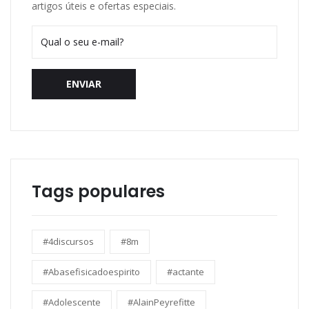
artigos úteis e ofertas especiais.
ENVIAR
Tags populares
#4discursos
#8m
#Abasefisicadoespirito
#actante
#Adolescente
#AlainPeyrefitte