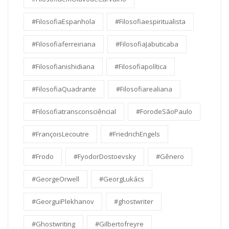
#FilosofiaEspanhola
#Filosofiaespiritualista
#Filosofiaferreiriana
#FilosofiaJabuticaba
#Filosofianishidiana
#Filosofiapolítica
#FilosofiaQuadrante
#Filosofiarealiana
#Filosofiatransconsciêncial
#ForodeSãoPaulo
#FrançoisLecoutre
#FriedrichEngels
#Frodo
#FyodorDostoevsky
#Gênero
#GeorgeOrwell
#GeorgLukács
#GeorguiPlekhanov
#ghostwriter
#Ghostwriting
#Gilbertofreyre