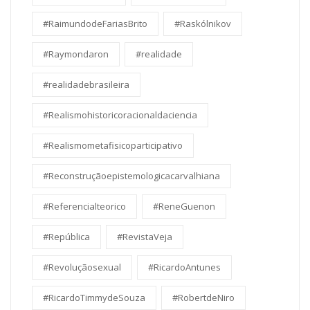
#RaimundodeFariasBrito
#Raskólnikov
#Raymondaron
#realidade
#realidadebrasileira
#Realismohistoricoracionaldaciencia
#Realismometafisicoparticipativo
#Reconstruçãoepistemologicacarvalhiana
#Referencialteorico
#ReneGuenon
#República
#RevistaVeja
#Revoluçãosexual
#RicardoAntunes
#RicardoTimmydeSouza
#RobertdeNiro