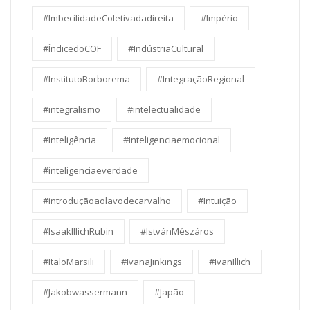
#ImbecilidadeColetivadadireita
#Império
#ÍndicedoCOF
#IndústriaCultural
#InstitutoBorborema
#IntegraçãoRegional
#integralismo
#intelectualidade
#Inteligência
#Inteligenciaemocional
#inteligenciaeverdade
#introduçãoaolavodecarvalho
#Intuição
#IsaakIllichRubin
#IstvánMészáros
#ItaloMarsili
#IvanaJinkings
#IvanIllich
#Jakobwassermann
#Japão