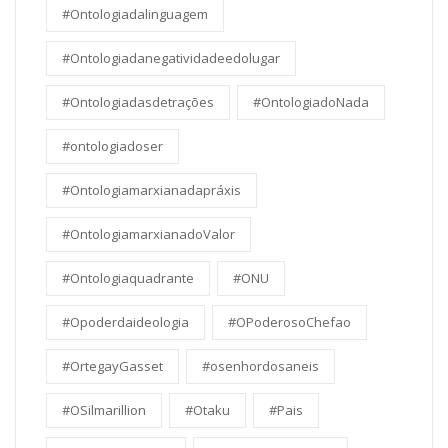
#Ontologiadalinguagem
#Ontologiadanegatividadeedolugar
#Ontologiadasdetrações
#OntologiadoNada
#ontologiadoser
#Ontologiamarxianadapráxis
#OntologiamarxianadoValor
#Ontologiaquadrante
#ONU
#Opoderdaideologia
#OPoderosoChefao
#OrtegayGasset
#osenhordosaneis
#OSilmarillion
#Otaku
#Pais