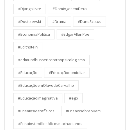
#DjangoLivre
#DomingosemDeus
#Dostoievski
#Drama
#DunsScotus
#EconomiaPolítica
#EdgarAllanPoe
#Edithstein
#edmundhusserlcontraopsicologismo
#Educação
#Educaçãodomiciliar
#EducaçãoemOlavodeCarvalho
#Educaçãoimaginativa
#ego
#EnsaiosMetafísicos
#EnsaiosobreoBem
#Ensaiosteofilosóficosmachadianos