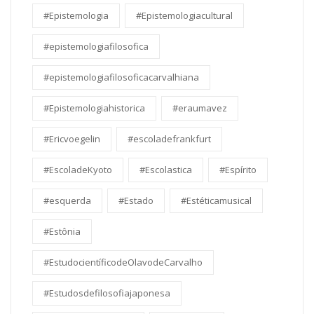
#Epistemologia
#Epistemologiacultural
#epistemologiafilosofica
#epistemologiafilosoficacarvalhiana
#Epistemologiahistorica
#eraumavez
#Ericvoegelin
#escoladefrankfurt
#EscoladeKyoto
#Escolastica
#Espírito
#esquerda
#Estado
#Estéticamusical
#Estônia
#EstudocientíficodeOlavodeCarvalho
#Estudosdefilosofiajaponesa