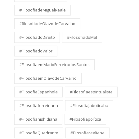
#FilosofiadeMiguelReale
#filosofiadeOlavodeCarvalho
#FilosofiadoDireito
#FilosofiadoMal
#FilosofiadoValor
#FilosofiaemMarioFerreiradosSantos
#FilosofiaemOlavodeCarvalho
#FilosofiaEspanhola
#Filosofiaespiritualista
#Filosofiaferreiriana
#FilosofiaJabuticaba
#Filosofianishidiana
#Filosofiapolítica
#FilosofiaQuadrante
#Filosofiarealiana