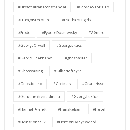
#Filosofiatransconsciêncial
#ForodeSãoPaulo
#FrançoisLecoutre
#FriedrichEngels
#Frodo
#FyodorDostoevsky
#Gênero
#GeorgeOrwell
#GeorgLukács
#GeorguiPlekhanov
#ghostwriter
#Ghostwriting
#Gilbertofreyre
#Gnosticismo
#Greimas
#Grundrisse
#Gurudaextremadireita
#GyörgyLukács
#HannahArendt
#HansKelsen
#Hegel
#HeinzKonsalik
#HermanDooyeweerd