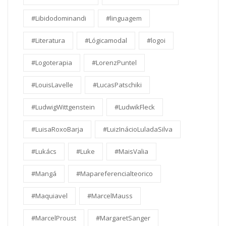
#Libidodominandi
#linguagem
#Literatura
#Lógicamodal
#logoi
#Logoterapia
#LorenzPuntel
#LouisLavelle
#LucasPatschiki
#LudwigWittgenstein
#LudwikFleck
#LuisaRoxoBarja
#LuizInácioLuladaSilva
#Lukács
#Luke
#MaisValia
#Mangá
#Mapareferencialteorico
#Maquiavel
#MarcelMauss
#MarcelProust
#MargaretSanger