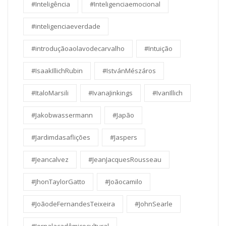
#Inteligência
#Inteligenciaemocional
#inteligenciaeverdade
#introduçãoaolavodecarvalho
#Intuição
#IsaakIllichRubin
#IstvánMészáros
#ItaloMarsili
#IvanaJinkings
#IvanIllich
#Jakobwassermann
#Japão
#Jardimdasaflições
#Jaspers
#Jeancalvez
#JeanJacquesRousseau
#JhonTaylorGatto
#Joãocamilo
#JoãodeFernandesTeixeira
#JohnSearle