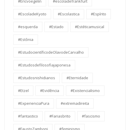
#Ericvoegelin
#escoladefrankfurt
#EscoladeKyoto
#Escolastica
#Espírito
#esquerda
#Estado
#Estéticamusical
#Estônia
#EstudocientíficodeOlavodeCarvalho
#Estudosdefilosofiajaponesa
#Estudosnishidianos
#Eternidade
#Etzel
#Evidência
#Existencialismo
#ExperienciaPura
#extremadireita
#fantastico
#Fariasbrito
#fascismo
#FaustoZamboni
#feminismo