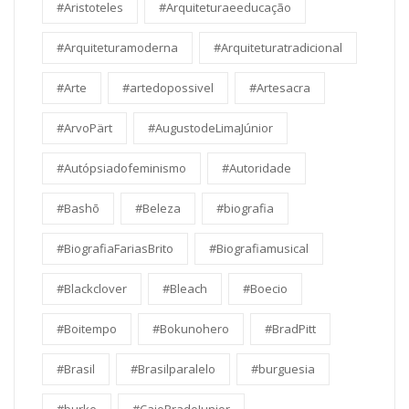
#Aristoteles
#Arquiteturaeeducação
#Arquiteturamoderna
#Arquiteturatradicional
#Arte
#artedopossivel
#Artesacra
#ArvoPärt
#AugustodeLimaJúnior
#Autópsiadofeminismo
#Autoridade
#Bashō
#Beleza
#biografia
#BiografiaFariasBrito
#Biografiamusical
#Blackclover
#Bleach
#Boecio
#Boitempo
#Bokunohero
#BradPitt
#Brasil
#Brasilparalelo
#burguesia