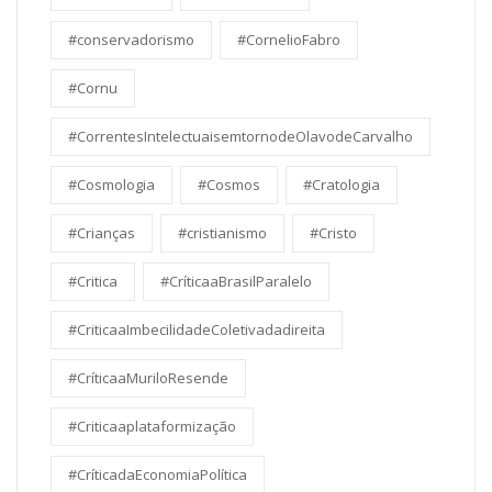
#conservadorismo
#CornelioFabro
#Cornu
#CorrentesIntelectuaisemtornodeOlavodeCarvalho
#Cosmologia
#Cosmos
#Cratologia
#Crianças
#cristianismo
#Cristo
#Critica
#CríticaaBrasilParalelo
#CriticaaImbecilidadeColetivadadireita
#CríticaaMuriloResende
#Criticaaplataformização
#CríticadaEconomiaPolítica