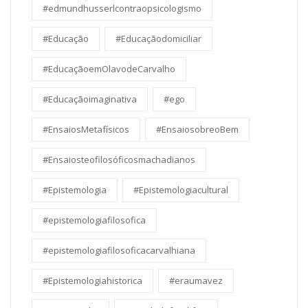
#edmundhusserlcontraopsicologismo
#Educação
#Educaçãodomiciliar
#EducaçãoemOlavodeCarvalho
#Educaçãoimaginativa
#ego
#EnsaiosMetafísicos
#EnsaiosobreoBem
#Ensaiosteofilosóficosmachadianos
#Epistemologia
#Epistemologiacultural
#epistemologiafilosofica
#epistemologiafilosoficacarvalhiana
#Epistemologiahistorica
#eraumavez