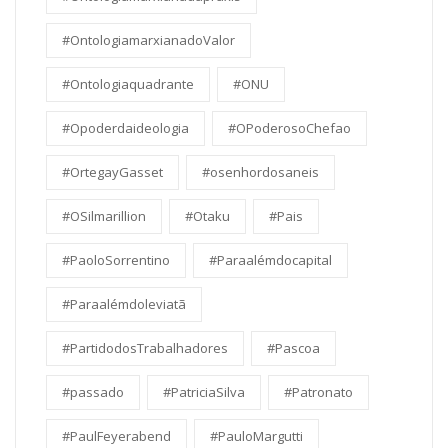
#OntologiamarxianadoValor
#Ontologiaquadrante
#ONU
#Opoderdaideologia
#OPoderosoChefao
#OrtegayGasset
#osenhordosaneis
#OSilmarillion
#Otaku
#Pais
#PaoloSorrentino
#Paraalémdocapital
#Paraalémdoleviatã
#PartidodosTrabalhadores
#Pascoa
#passado
#PatriciaSilva
#Patronato
#PaulFeyerabend
#PauloMargutti