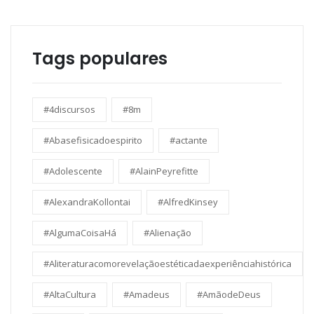
Tags populares
#4discursos
#8m
#Abasefisicadoespirito
#actante
#Adolescente
#AlainPeyrefitte
#AlexandraKollontai
#AlfredKinsey
#AlgumaCoisaHá
#Alienação
#Aliteraturacomorevelaçãoestéticadaexperiênciahistórica
#AltaCultura
#Amadeus
#AmãodeDeus