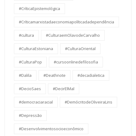
#CríticaEpistemológica
#Críticamarxistadaeconomiapolíticadadependência
#cultura
#CulturaemOlavodeCarvalho
#CulturaEstoniana
#CulturaOriental
#CulturaPop
#cursoonlinedefilosofia
#Dalila
#Deathnote
#decadialetica
#DecioSaes
#DecirElMal
#democraciaracial
#DemócritodeOliveiraLins
#Depressão
#Desenvolvimentosocioeconômico