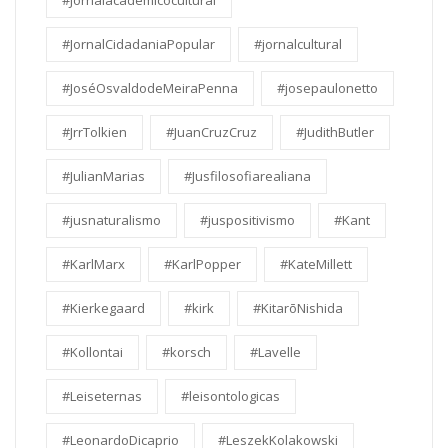
#Jornalacadêmicocultural
#JornalCidadaniaPopular
#jornalcultural
#JoséOsvaldodeMeiraPenna
#josepaulonetto
#JrrTolkien
#JuanCruzCruz
#JudithButler
#JulianMarias
#Jusfilosofiarealiana
#jusnaturalismo
#juspositivismo
#Kant
#KarlMarx
#KarlPopper
#KateMillett
#Kierkegaard
#kirk
#KitarōNishida
#Kollontai
#korsch
#Lavelle
#Leiseternas
#leisontologicas
#LeonardoDicaprio
#LeszekKolakowski