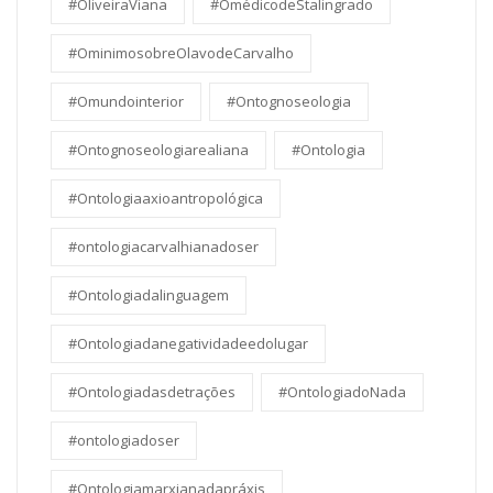
#OliveiraViana
#OmédicodeStalingrado
#OminimosobreOlavodeCarvalho
#Omundointerior
#Ontognoseologia
#Ontognoseologiarealiana
#Ontologia
#Ontologiaaxioantropológica
#ontologiacarvalhianadoser
#Ontologiadalinguagem
#Ontologiadanegatividadeedolugar
#Ontologiadasdetrações
#OntologiadoNada
#ontologiadoser
#Ontologiamarxianadapráxis