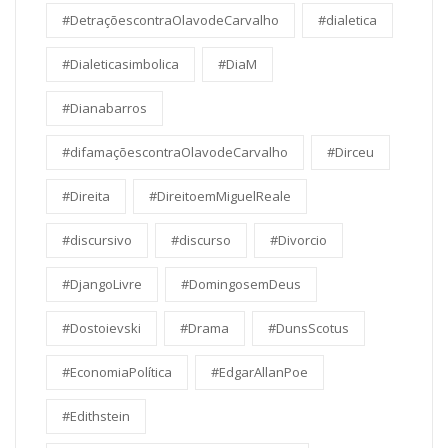
#DetraçõescontraOlavodeCarvalho
#dialetica
#Dialeticasimbolica
#DiaM
#Dianabarros
#difamaçõescontraOlavodeCarvalho
#Dirceu
#Direita
#DireitoemMiguelReale
#discursivo
#discurso
#Divorcio
#DjangoLivre
#DomingosemDeus
#Dostoievski
#Drama
#DunsScotus
#EconomiaPolítica
#EdgarAllanPoe
#Edithstein