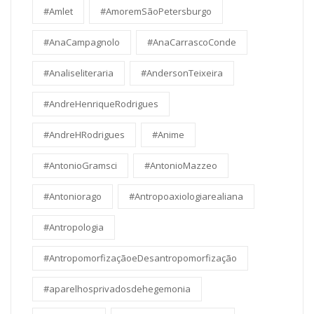
#Amlet
#AmoremSãoPetersburgo
#AnaCampagnolo
#AnaCarrascoConde
#Analiseliteraria
#AndersonTeixeira
#AndreHenriqueRodrigues
#AndreHRodrigues
#Anime
#AntonioGramsci
#AntonioMazzeo
#Antoniorago
#Antropoaxiologiarealiana
#Antropologia
#AntropomorfizaçãoeDesantropomorfização
#aparelhosprivadosdehegemonia