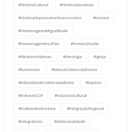
#HistóriaCultural
#Históriadasideias
#Históriadopensamentoeconomico
#Homem
#HomenagemaMiguelReale
#HomenagemArvoPärt
#Homeschooler
#IdealismoAlemao
#ideologia
#Igreja
#Iluminismo
#ImbecilColetivodaDireita
#ImbecilidadeColetivadadireita
#Império
#ÍndicedoCOF
#IndústriaCultural
#InstitutoBorborema
#IntegraçãoRegional
#integralismo
#intelectualidade