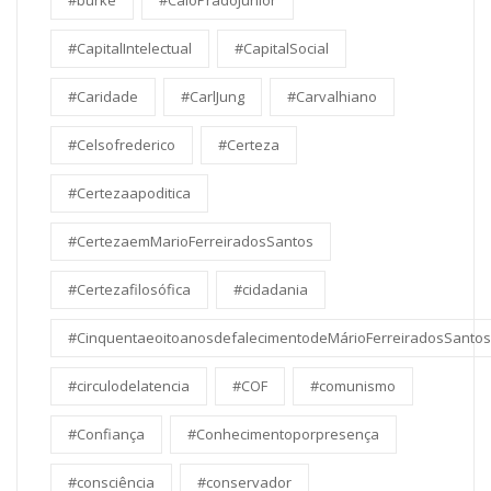
#burke
#CaioPradoJunior
#CapitalIntelectual
#CapitalSocial
#Caridade
#CarlJung
#Carvalhiano
#Celsofrederico
#Certeza
#Certezaapoditica
#CertezaemMarioFerreiradosSantos
#Certezafilosófica
#cidadania
#CinquentaeoitoanosdefalecimentodeMárioFerreiradosSantos
#circulodelatencia
#COF
#comunismo
#Confiança
#Conhecimentoporpresença
#consciência
#conservador