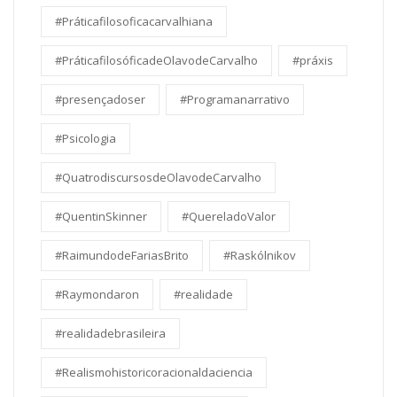
#Práticafilosoficacarvalhiana
#PráticafilosóficadeOlavodeCarvalho
#práxis
#presençadoser
#Programanarrativo
#Psicologia
#QuatrodiscursosdeOlavodeCarvalho
#QuentinSkinner
#QuereladoValor
#RaimundodeFariasBrito
#Raskólnikov
#Raymondaron
#realidade
#realidadebrasileira
#Realismohistoricoracionaldaciencia