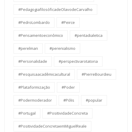
#PedagogiafilosóficadeOlavodeCarvalho
#PedroLombardo
#Peirce
#Pensamentoeconômico
#pentadialetica
#perelman
#perenialismo
#Personalidade
#perspectivarotatoria
#Pesquisaacadêmicacultural
#PierreBourdieu
#Plataformização
#Poder
#Podermoderador
#Pólis
#popular
#Portugal
#PositividadeConcreta
#PositividadeConcretaemMiguelReale