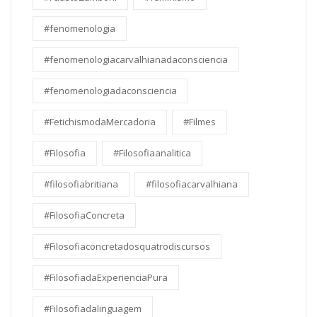
#fenomenologia
#fenomenologiacarvalhianadaconsciencia
#fenomenologiadaconsciencia
#FetichismodaMercadoria
#Filmes
#Filosofia
#Filosofiaanalitica
#filosofiabritiana
#filosofiacarvalhiana
#FilosofiaConcreta
#Filosofiaconcretadosquatrodiscursos
#FilosofiadaExperienciaPura
#Filosofiadalinguagem