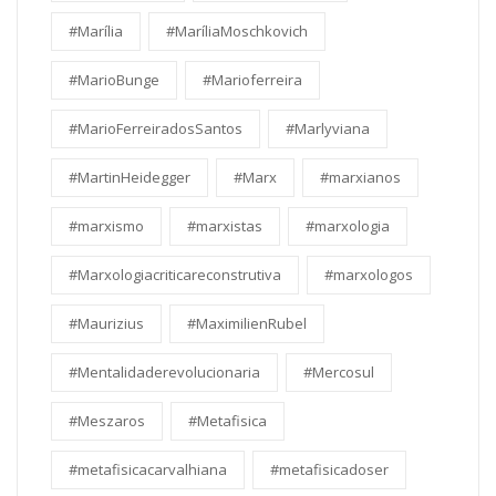
#Marília
#MaríliaMoschkovich
#MarioBunge
#Marioferreira
#MarioFerreiradosSantos
#Marlyviana
#MartinHeidegger
#Marx
#marxianos
#marxismo
#marxistas
#marxologia
#Marxologiacriticareconstrutiva
#marxologos
#Maurizius
#MaximilienRubel
#Mentalidaderevolucionaria
#Mercosul
#Meszaros
#Metafisica
#metafisicacarvalhiana
#metafisicadoser