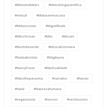
#MetododeMarx
#Metodologiacientifica
#midcult
#Midiasemmascara
#Mídiassociais
#MiguelReale
#Milosforman
#Mito
#Mozart
#MuriloResende
#MúsicaEstoniana
#Nadaabsoluto
#Nāgārjuna
#NancyFraser
#NãoDualidade
#Nãoolheparacima
#narrativo
#Naruto
#Natal
#Naturezahumana
#negacionista
#neocon
#neofascismo