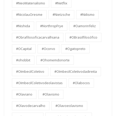
#NeoMaterialismo
#Netflix
#NicolauOresme
#Nietzsche
#Niilismo
#Nishida
#NorthropFrye
#Oamorinfeliz
#Obrafilosoficacarvalhiana
#OBrasilfilosófico
#OCapital
#Ocorvo
#Ogatopreto
#ohobbit
#Ohomemdonorte
#OImbecilColetivo
#OImbecilColetivodadireita
#OImbecilColetivodeolavistas
#Olabocos
#Olaviano
#Olavismo
#Olavodecarvalho
#Olavoeolavismo