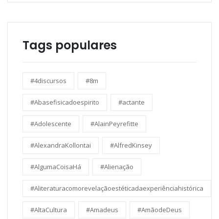
Tags populares
#4discursos
#8m
#Abasefisicadoespirito
#actante
#Adolescente
#AlainPeyrefitte
#AlexandraKollontai
#AlfredKinsey
#AlgumaCoisaHá
#Alienação
#Aliteraturacomorevelaçãoestéticadaexperiênciahistórica
#AltaCultura
#Amadeus
#AmãodeDeus