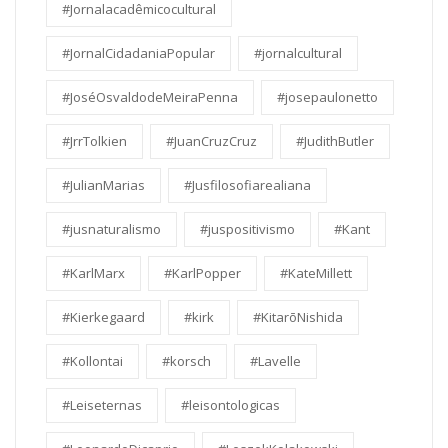
#Jornalacadêmicocultural
#JornalCidadaniaPopular
#jornalcultural
#JoséOsvaldodeMeiraPenna
#josepaulonetto
#JrrTolkien
#JuanCruzCruz
#JudithButler
#JulianMarias
#Jusfilosofiarealiana
#jusnaturalismo
#juspositivismo
#Kant
#KarlMarx
#KarlPopper
#KateMillett
#Kierkegaard
#kirk
#KitarōNishida
#Kollontai
#korsch
#Lavelle
#Leiseternas
#leisontologicas