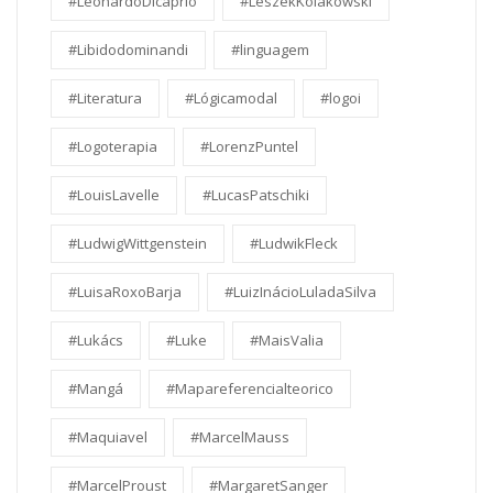
#LeonardoDicaprio
#LeszekKolakowski
#Libidodominandi
#linguagem
#Literatura
#Lógicamodal
#logoi
#Logoterapia
#LorenzPuntel
#LouisLavelle
#LucasPatschiki
#LudwigWittgenstein
#LudwikFleck
#LuisaRoxoBarja
#LuizInácioLuladaSilva
#Lukács
#Luke
#MaisValia
#Mangá
#Mapareferencialteorico
#Maquiavel
#MarcelMauss
#MarcelProust
#MargaretSanger