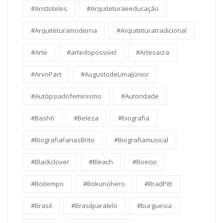
#Aristoteles
#Arquiteturaeeducação
#Arquiteturamoderna
#Arquiteturatradicional
#Arte
#artedopossivel
#Artesacra
#ArvoPärt
#AugustodeLimaJúnior
#Autópsiadofeminismo
#Autoridade
#Bashō
#Beleza
#biografia
#BiografiaFariasBrito
#Biografiamusical
#Blackclover
#Bleach
#Boecio
#Boitempo
#Bokunohero
#BradPitt
#Brasil
#Brasilparalelo
#burguesia