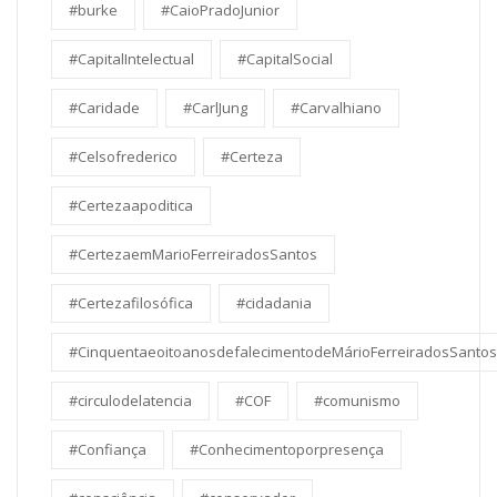
#burke
#CaioPradoJunior
#CapitalIntelectual
#CapitalSocial
#Caridade
#CarlJung
#Carvalhiano
#Celsofrederico
#Certeza
#Certezaapoditica
#CertezaemMarioFerreiradosSantos
#Certezafilosófica
#cidadania
#CinquentaeoitoanosdefalecimentodeMárioFerreiradosSantos
#circulodelatencia
#COF
#comunismo
#Confiança
#Conhecimentoporpresença