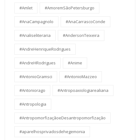
#Amlet
#AmoremSãoPetersburgo
#AnaCampagnolo
#AnaCarrascoConde
#Analiseliteraria
#AndersonTeixeira
#AndreHenriqueRodrigues
#AndreHRodrigues
#Anime
#AntonioGramsci
#AntonioMazzeo
#Antoniorago
#Antropoaxiologiarealiana
#Antropologia
#AntropomorfizaçãoeDesantropomorfização
#aparelhosprivadosdehegemonia