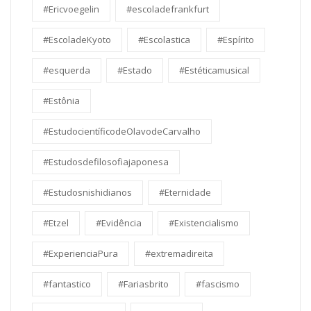
#Ericvoegelin
#escoladefrankfurt
#EscoladeKyoto
#Escolastica
#Espírito
#esquerda
#Estado
#Estéticamusical
#Estônia
#EstudocientíficodeOlavodeCarvalho
#Estudosdefilosofiajaponesa
#Estudosnishidianos
#Eternidade
#Etzel
#Evidência
#Existencialismo
#ExperienciaPura
#extremadireita
#fantastico
#Fariasbrito
#fascismo