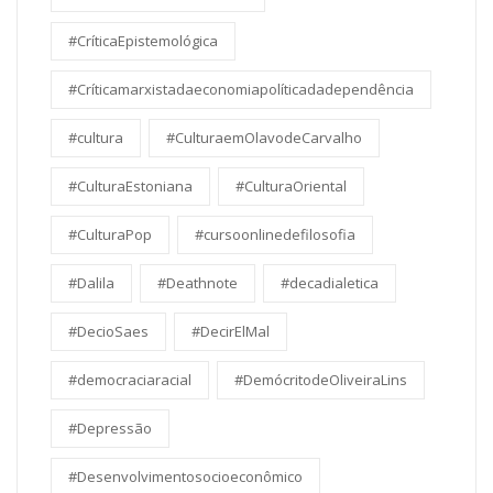
#CríticaEpistemológica
#Críticamarxistadaeconomiapolíticadadependência
#cultura
#CulturaemOlavodeCarvalho
#CulturaEstoniana
#CulturaOriental
#CulturaPop
#cursoonlinedefilosofia
#Dalila
#Deathnote
#decadialetica
#DecioSaes
#DecirElMal
#democraciaracial
#DemócritodeOliveiraLins
#Depressão
#Desenvolvimentosocioeconômico