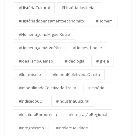
#HistóriaCultural
#Históriadasideias
#Históriadopensamentoeconomico
#Homem
#HomenagemaMiguelReale
#HomenagemArvoPärt
#Homeschooler
#IdealismoAlemao
#ideologia
#Igreja
#Iluminismo
#ImbecilColetivodaDireita
#ImbecilidadeColetivadadireita
#Império
#ÍndicedoCOF
#IndústriaCultural
#InstitutoBorborema
#IntegraçãoRegional
#integralismo
#intelectualidade