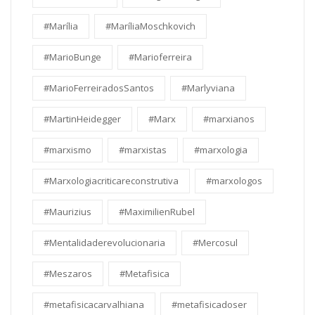
#Marília
#MaríliaMoschkovich
#MarioBunge
#Marioferreira
#MarioFerreiradosSantos
#Marlyviana
#MartinHeidegger
#Marx
#marxianos
#marxismo
#marxistas
#marxologia
#Marxologiacriticareconstrutiva
#marxologos
#Maurizius
#MaximilienRubel
#Mentalidaderevolucionaria
#Mercosul
#Meszaros
#Metafisica
#metafisicacarvalhiana
#metafisicadoser