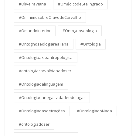
#OliveiraViana
#OmédicodeStalingrado
#OminimosobreOlavodeCarvalho
#Omundointerior
#Ontognoseologia
#Ontognoseologiarealiana
#Ontologia
#Ontologiaaxioantropológica
#ontologiacarvalhianadoser
#Ontologiadalinguagem
#Ontologiadanegatividadeedolugar
#Ontologiadasdetrações
#OntologiadoNada
#ontologiadoser