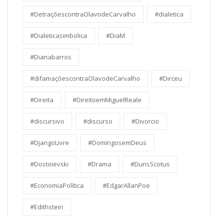
#DetraçõescontraOlavodeCarvalho
#dialetica
#Dialeticasimbolica
#DiaM
#Dianabarros
#difamaçõescontraOlavodeCarvalho
#Dirceu
#Direita
#DireitoemMiguelReale
#discursivo
#discurso
#Divorcio
#DjangoLivre
#DomingosemDeus
#Dostoievski
#Drama
#DunsScotus
#EconomiaPolítica
#EdgarAllanPoe
#Edithstein