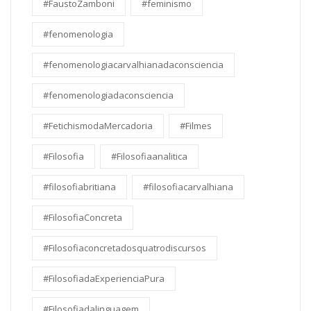
#FaustoZamboni
#feminismo
#fenomenologia
#fenomenologiacarvalhianadaconsciencia
#fenomenologiadaconsciencia
#FetichismodaMercadoria
#Filmes
#Filosofia
#Filosofiaanalitica
#filosofiabritiana
#filosofiacarvalhiana
#FilosofiaConcreta
#Filosofiaconcretadosquatrodiscursos
#FilosofiadaExperienciaPura
#Filosofiadalinguagem