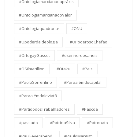
#Ontologiamarxianadapráxis
#OntologiamarxianadoValor
#Ontologiaquadrante
#ONU
#Opoderdaideologia
#OPoderosoChefao
#OrtegayGasset
#osenhordosaneis
#OSilmarillion
#Otaku
#Pais
#PaoloSorrentino
#Paraalémdocapital
#Paraalémdoleviatã
#PartidodosTrabalhadores
#Pascoa
#passado
#PatriciaSilva
#Patronato
#PaulFeyerabend
#PauloMargutti