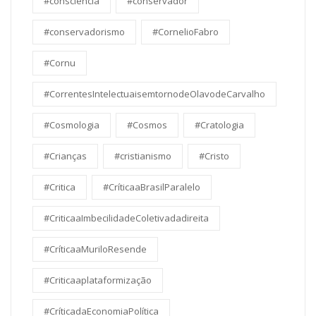
#consciência
#conservador
#conservadorismo
#CornelioFabro
#Cornu
#CorrentesIntelectuaisemtornodeOlavodeCarvalho
#Cosmologia
#Cosmos
#Cratologia
#Crianças
#cristianismo
#Cristo
#Critica
#CríticaaBrasilParalelo
#CriticaaImbecilidadeColetivadadireita
#CríticaaMuriloResende
#Criticaaplataformização
#CríticadaEconomiaPolítica