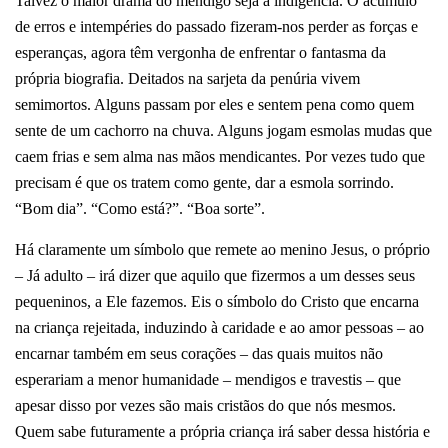
Talvez o maior drama do mendigo seja a indigência.
O acumulo
de erros e intempéries do passado fizeram-nos perder as forças e
esperanças, agora têm vergonha de enfrentar o fantasma da
própria biografia. Deitados na sarjeta da penúria vivem
semimortos.
Alguns passam por eles e sentem pena como quem
sente de um cachorro na chuva. Alguns jogam esmolas mudas que
caem frias e sem alma nas mãos mendicantes.
Por vezes tudo que
precisam é que os tratem como gente, dar a esmola sorrindo.
“Bom dia”. “Como está?”. “Boa sorte”.
Há claramente um símbolo que remete ao menino Jesus, o próprio
– Já adulto – irá dizer que aquilo que fizermos a um desses seus
pequeninos, a Ele fazemos.
Eis o símbolo do Cristo que encarna
na criança rejeitada, induzindo à caridade e ao amor pessoas – ao
encarnar também em seus corações – das quais muitos não
esperariam a menor humanidade – mendigos e travestis – que
apesar disso por vezes são mais cristãos do que nós mesmos.
Quem sabe futuramente a própria criança irá saber dessa história e