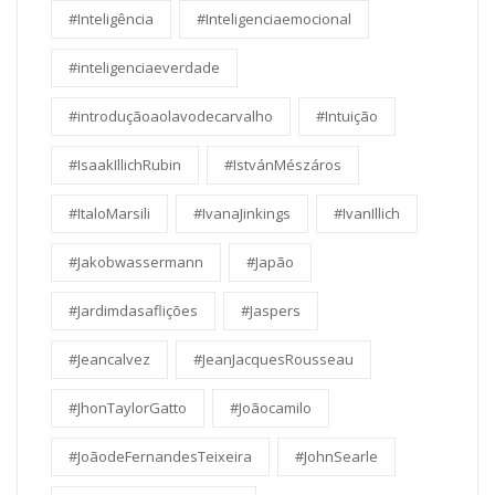
#Inteligência
#Inteligenciaemocional
#inteligenciaeverdade
#introduçãoaolavodecarvalho
#Intuição
#IsaakIllichRubin
#IstvánMészáros
#ItaloMarsili
#IvanaJinkings
#IvanIllich
#Jakobwassermann
#Japão
#Jardimdasaflições
#Jaspers
#Jeancalvez
#JeanJacquesRousseau
#JhonTaylorGatto
#Joãocamilo
#JoãodeFernandesTeixeira
#JohnSearle