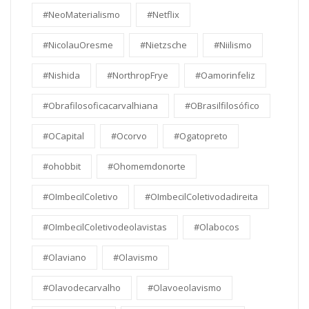
#NeoMaterialismo
#Netflix
#NicolauOresme
#Nietzsche
#Niilismo
#Nishida
#NorthropFrye
#Oamorinfeliz
#Obrafilosoficacarvalhiana
#OBrasilfilosófico
#OCapital
#Ocorvo
#Ogatopreto
#ohobbit
#Ohomemdonorte
#OImbecilColetivo
#OImbecilColetivodadireita
#OImbecilColetivodeolavistas
#Olabocos
#Olaviano
#Olavismo
#Olavodecarvalho
#Olavoeolavismo