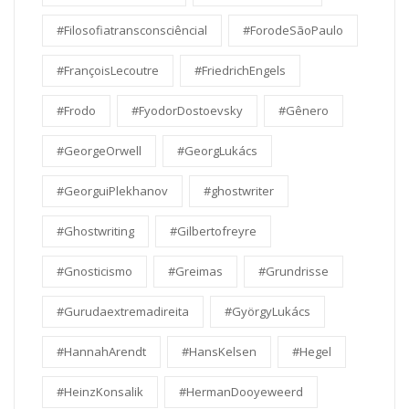
#Filosofiatransconsciêncial
#ForodeSãoPaulo
#FrançoisLecoutre
#FriedrichEngels
#Frodo
#FyodorDostoevsky
#Gênero
#GeorgeOrwell
#GeorgLukács
#GeorguiPlekhanov
#ghostwriter
#Ghostwriting
#Gilbertofreyre
#Gnosticismo
#Greimas
#Grundrisse
#Gurudaextremadireita
#GyörgyLukács
#HannahArendt
#HansKelsen
#Hegel
#HeinzKonsalik
#HermanDooyeweerd