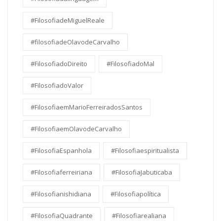
#FilosofiadeMiguelReale
#filosofiadeOlavodeCarvalho
#FilosofiadoDireito
#FilosofiadoMal
#FilosofiadoValor
#FilosofiaemMarioFerreiradosSantos
#FilosofiaemOlavodeCarvalho
#FilosofiaEspanhola
#Filosofiaespiritualista
#Filosofiaferreiriana
#FilosofiaJabuticaba
#Filosofianishidiana
#Filosofiapolítica
#FilosofiaQuadrante
#Filosofiarealiana