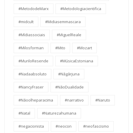
#MetododeMarx
#Metodologiacientifica
#midcult
#Midiasemmascara
#Mídiassociais
#MiguelReale
#Milosforman
#Mito
#Mozart
#MuriloResende
#MúsicaEstoniana
#Nadaabsoluto
#Nāgārjuna
#NancyFraser
#NãoDualidade
#Nãoolheparacima
#narrativo
#Naruto
#Natal
#Naturezahumana
#negacionista
#neocon
#neofascismo