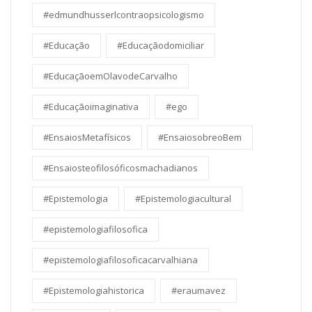
#edmundhusserlcontraopsicologismo
#Educação
#Educaçãodomiciliar
#EducaçãoemOlavodeCarvalho
#Educaçãoimaginativa
#ego
#EnsaiosMetafísicos
#EnsaiosobreoBem
#Ensaiosteofilosóficosmachadianos
#Epistemologia
#Epistemologiacultural
#epistemologiafilosofica
#epistemologiafilosoficacarvalhiana
#Epistemologiahistorica
#eraumavez